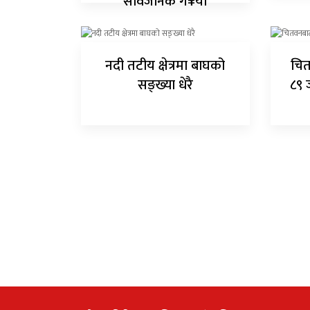
सार्वजनिक ग¥यो
नदी तटीय क्षेत्रमा बाघको
चित
सङ्ख्या धेरै
८९ 