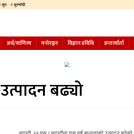
सुन
सुनचाँदी
अर्थ/वाणिज्य
मनाेरञ्जन
विज्ञान प्रविधि
अन्तरर्वार्ता
ा उत्पादन बढ्यो
म्याग्दी, २२ पुस । म्याग्दीमा यस वर्ष सुन्तलाको उत्पादन बढेको