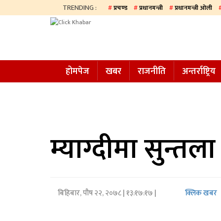
TRENDING :
प्रचण्ड
प्रधानमन्त्री
प्रधानमन्त्री ओली
होमपेज
खबर
होमपेज
खबर
राजनीति
अन्तर्राष्ट्रिय
समाज
अन्य
प्रदेश
आजको
म्याग्दीमा सुन्तल
पत्रिका
सम्पादकीय
बिहिबार, पौष २२, २०७८
| १३:१७:१७ |
क्लिक खबर
राजनीति
अन्तर्राष्ट्रिय