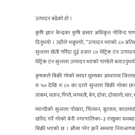
अर्थ/
उत्पादन बढेको हो ।
वाणिज्य
कृषि ज्ञान केन्द्रका कृषि प्रसार अधिकृत गोविन्द 
मनाेरञ्जन
दिनुभयो । उहाँले भन्नुभयो, “उत्पादन भएको ८० प्रत
विज्ञान
सुन्तला खेती गरिँदा दुई हजार ८० मेट्रिक टन उत्
प्रविधि
मेट्रिक टन सुन्तला उत्पादन भएको पाण्डेले बताउनुभय
अन्तरर्वार्ता
कृषकले बिक्री गरेको सरदर मूल्यका आधारमा जिल्ल
रु ५० देखि रु ८० का दरले सुन्तला बिक्री गरेका छन् 
विचार/
ताकम, घतान, पिप्ले, भगवती, बेग, दोवा, दोसल्ले, घार,
ब्लग
म्याग्दीको सुन्तला पोखरा, चितवन, बुटवल, काठमाडौ
खेलकुद
खरिद गर्ने गरेको बेनी नगरपालिका–३ राखुका थमबह
रोचक
बिक्री भएको छ । औसा परेर झर्ने समस्या नियन्त्रण