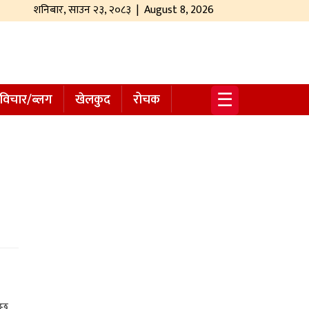
शनिबार
,
साउन
२३
,
२०८३
| August 8, 2026
☰
विचार/ब्लग
खेलकुद
रोचक
 छ