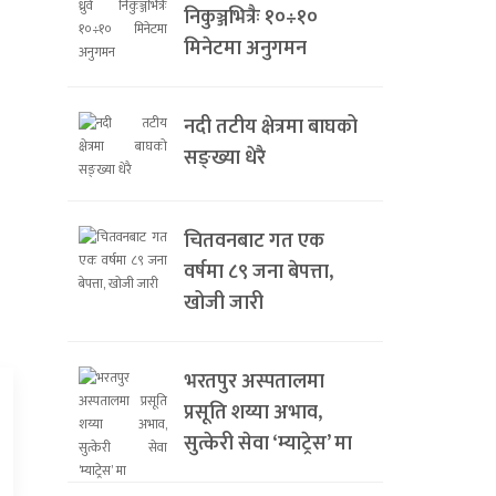
निकुञ्जभित्रैः १०÷१०
मिनेटमा अनुगमन
नदी तटीय क्षेत्रमा बाघको
सङ्ख्या धेरै
चितवनबाट गत एक
वर्षमा ८९ जना बेपत्ता,
खोजी जारी
भरतपुर अस्पतालमा
प्रसूति शय्या अभाव,
सुत्केरी सेवा ‘म्याट्रेस’ मा