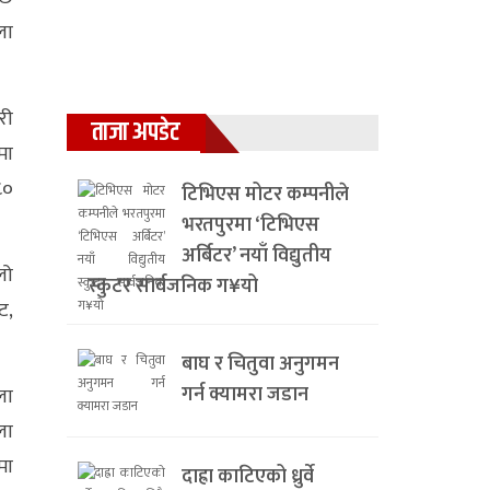
ला
री
ताजा अपडेट
मा
८०
टिभिएस मोटर कम्पनीले
भरतपुरमा ‘टिभिएस
अर्बिटर’ नयाँ विद्युतीय
लो
स्कुटर सार्वजनिक ग¥यो
ट,
बाघ र चितुवा अनुगमन
गर्न क्यामरा जडान
ला
ला
मा
दाह्रा काटिएको ध्रुर्वे