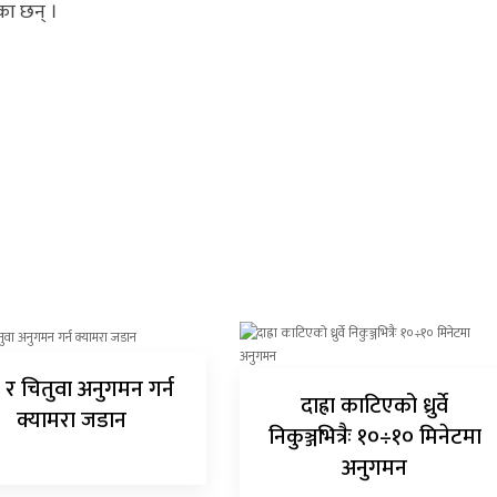
ेका छन् ।
 र चितुवा अनुगमन गर्न
दाह्रा काटिएको ध्रुर्वे
क्यामरा जडान
निकुञ्जभित्रैः १०÷१० मिनेटमा
अनुगमन