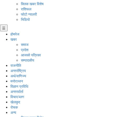
क्लिक खबर विशेष
राशिफल
फोटो ग्यालरी
भिडियो
☰
होमपेज
खबर
समाज
प्रदेश
आजको पत्रिका
सम्पादकीय
राजनीति
अन्तर्राष्ट्रिय
अर्थ/वाणिज्य
मनाेरञ्जन
विज्ञान प्रविधि
अन्तरर्वार्ता
विचार/ब्लग
खेलकुद
रोचक
अन्य