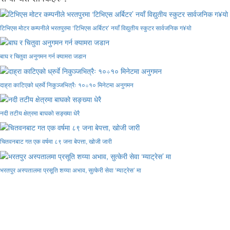
टिभिएस मोटर कम्पनीले भरतपुरमा ‘टिभिएस अर्बिटर’ नयाँ विद्युतीय स्कुटर सार्वजनिक ग¥यो
बाघ र चितुवा अनुगमन गर्न क्यामरा जडान
दाह्रा काटिएको ध्रुर्वे निकुञ्जभित्रैः १०÷१० मिनेटमा अनुगमन
नदी तटीय क्षेत्रमा बाघको सङ्ख्या धेरै
चितवनबाट गत एक वर्षमा ८९ जना बेपत्ता, खोजी जारी
भरतपुर अस्पतालमा प्रसूति शय्या अभाव, सुत्केरी सेवा ‘म्याट्रेस’ मा