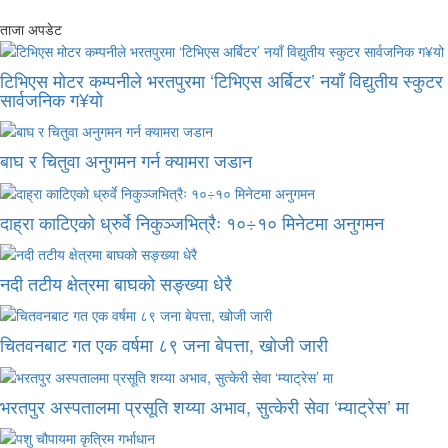
ताजा अपडेट
टिभिएस मोटर कम्पनीले भरतपुरमा ‘टिभिएस अर्बिटर’ नयाँ विद्युतीय स्कुटर
सार्वजनिक ग¥यो
बाघ र चितुवा अनुगमन गर्न क्यामरा जडान
दाह्रा काटिएको ध्रुर्वे निकुञ्जभित्रैः १०÷१० मिनेटमा अनुगमन
नदी तटीय क्षेत्रमा बाघको सङ्ख्या धेरै
चितवनबाट गत एक वर्षमा ८९ जना बेपत्ता, खोजी जारी
भरतपुर अस्पतालमा प्रसूति शय्या अभाव, सुत्केरी सेवा ‘म्याट्रेस’ मा