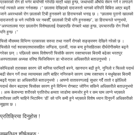
प्रकारको रोग हो भनेर बायोप्सी गरेपछि मात्रै थाहा हुन्छ, जथाभावी औषधि सेवन गर्ने र लगाउने
गर्दा त्यसले असर गर्नसक्छ ।” छालामा देखिएको दादजस्तो भागको वरिपरि बिबिरा आएर बढ्दै
जाने अवस्थाको रोग छालाको टिबी हुनसक्ने डा हिराचनको भनाइ छ । “छालामा पुरानो खालको
दादजस्तो छ भने त्यतिकै घर नबसौँ, छालाको टिबी पनि हुनसक्छ”, डा हिराचनले भन्नुभयो,
“अस्पतालमा गएर छालारोग विशेषज्ञलाई देखाएपछि रोगबारे थाहा हुन्छ, उपचारपछि रोग निको
पनि हुन्छ ।”
चिसो मौसममा विभिन्न प्रकारका सरुवा तथा नसर्ने रोगको सङ्क्रमण देखिने गरेको छ ।
चिसोले गर्दा श्वासप्रश्वाससहित जण्डिस, एलर्जी, नाक बन्द हुनेसहितका दीर्घरोगीसमेत बढ्ने
गरेका छन् । पछिल्लो समय विशेषगरी चिसोकै कारण रक्तचापका बिरामी बढेका भरतपुर
अस्पतालका अध्यक्ष वरिष्ठ फिजिसियन डा भोजराज अधिकारीले बताउनुभयो ।
कोभिडको त्रासका कारण धेरै मानिस घरभित्रै बस्ने, खानपान बढी हुने, नुनिलो र चिल्लो पदार्थ
बढी सेवन गर्ने तथा व्यायामका लागि बाहिर ननिस्कने कारण उच्च रक्तचाप र मधुमेहका बिरामी
बढ्दै गएका डा अधिकारीले बताउनुभयो । आफ्नो वातावरणलाई सुधार गर्दै तातो र झोलिलो
पदार्थ सेवन बढाएमा चिसोका कारण हुने विभिन्न रोगबाट जोगिन सकिने अधिकारीले बताउनुभयो
। अरू बेलाभन्दा शरीरको प्रतिरोध क्षमता जाडोमा कमजोर हुने र कम घाम लाग्ने भएकाले
शरीरका लागि चाहिने भिटामिन ‘डी’ को पनि कमी हुने भएकाले विशेष ध्यान दिनुपर्ने अधिकारीको
सुझाव छ ।
प्रतिक्रिया दिनुहोस !
सम्बन्धित शीर्षकहरु :