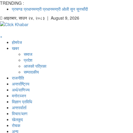
TRENDING :
प्रचण्ड
प्रधानमन्त्री
प्रधानमन्त्री ओली
सुन
सुनचाँदी
आइतबार
,
साउन
२४
,
२०८३
| August 9, 2026
×
होमपेज
खबर
समाज
प्रदेश
आजको पत्रिका
सम्पादकीय
राजनीति
अन्तर्राष्ट्रिय
अर्थ/वाणिज्य
मनाेरञ्जन
विज्ञान प्रविधि
अन्तरर्वार्ता
विचार/ब्लग
खेलकुद
रोचक
अन्य