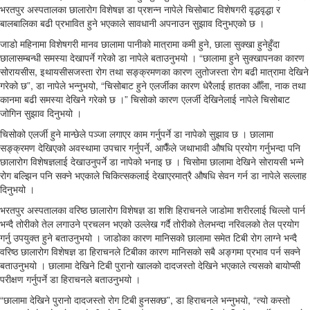
भरतपुर अस्पतालका छालारोग विशेषज्ञ डा प्रशन्न नापेले चिसोबाट विशेषगरी वृद्धवृद्धा र
बालबालिका बढी प्रभावित हुने भएकाले सावधानी अपनाउन सुझाव दिनुभएको छ ।
जाडो महिनामा विशेषगरी मानव छालामा पानीको मात्रामा कमी हुने, छाला सुक्खा हुनेहुँदा
छालासम्बन्धी समस्या देखापर्ने गरेको डा नापेले बताउनुभयो । “छालामा हुने सुक्खापनका कारण
सोरायसीस, इथायसीसजस्ता रोग तथा सङ्क्रमणका कारण लुतोजस्ता रोग बढी मात्रामा देखिने
गरेको छ”, डा नापेले भन्नुभयो, “चिसोबाट हुने एलर्जीका कारण धेरैलाई हातका औँला, नाक तथा
कानमा बढी समस्या देखिने गरेको छ ।” चिसोको कारण एलर्जी देखिनेलाई नापेले चिसोबाट
जोगिन सुझाव दिनुभयो ।
चिसोको एलर्जी हुने मान्छेले पञ्जा लगाएर काम गर्नुपर्ने डा नापेको सुझाव छ । छालामा
सङ्क्रमण देखिएको अवस्थामा उपचार गर्नुपर्ने, आफैँले जथाभावी औषधि प्रयोग गर्नुभन्दा पनि
छालारोग विशेषज्ञलाई देखाउनुपर्ने डा नापेको भनाइ छ । चिसोमा छालामा देखिने सोरायसी भन्ने
रोग बल्झिन पनि सक्ने भएकाले चिकित्सकलाई देखाएरमात्रै औषधि सेवन गर्न डा नापेले सल्लाह
दिनुभयो ।
भरतपुर अस्पतालका वरिष्ठ छालारोग विशेषज्ञ डा शशि हिराचनले जाडोमा शरीरलाई चिल्लो पार्न
भन्दै तोरीको तेल लगाउने प्रचलन भएको उल्लेख गर्दै तोरीको तेलभन्दा नरिवलको तेल प्रयोग
गर्नु उपयुक्त हुने बताउनुभयो । जाडोका कारण मानिसको छालामा समेत टिबी रोग लाग्ने भन्दै
वरिष्ठ छालारोग विशेषज्ञ डा हिराचनले टिबीका कारण मानिसको सबै अङ्गमा प्रभाव पर्न सक्ने
बताउनुभयो । छालामा देखिने टिबी पुरानो खालको दादजस्तो देखिने भएकाले त्यसको बायोप्सी
परीक्षण गर्नुपर्ने डा हिराचनले बताउनुभयो ।
“छालामा देखिने पुरानो दादजस्तो रोग टिबी हुनसक्छ”, डा हिराचनले भन्नुभयो, “त्यो कस्तो