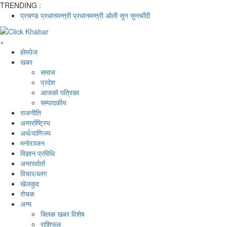
TRENDING :
प्रचण्ड
प्रधानमन्त्री
प्रधानमन्त्री ओली
सुन
सुनचाँदी
×
होमपेज
खबर
समाज
प्रदेश
आजको पत्रिका
सम्पादकीय
राजनीति
अन्तर्राष्ट्रिय
अर्थ/वाणिज्य
मनाेरञ्जन
विज्ञान प्रविधि
अन्तरर्वार्ता
विचार/ब्लग
खेलकुद
रोचक
अन्य
क्लिक खबर विशेष
राशिफल