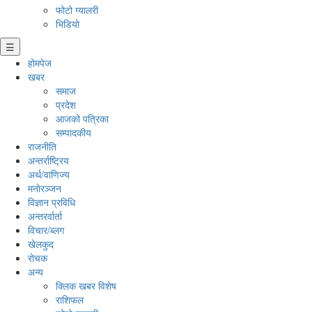
फोटो ग्यालरी
भिडियो
☰
होमपेज
खबर
समाज
प्रदेश
आजको पत्रिका
सम्पादकीय
राजनीति
अन्तर्राष्ट्रिय
अर्थ/वाणिज्य
मनाेरञ्जन
विज्ञान प्रविधि
अन्तरर्वार्ता
विचार/ब्लग
खेलकुद
रोचक
अन्य
क्लिक खबर विशेष
राशिफल