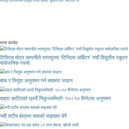
भरतपुर अस्पतालमा प्रसूति शय्या अभाव, सुत्केरी सेवा ‘म्याट्रेस’ मा
ताजा अपडेट
टिभिएस मोटर कम्पनीले भरतपुरमा ‘टिभिएस अर्बिटर’ नयाँ विद्युतीय स्कुटर
सार्वजनिक ग¥यो
बाघ र चितुवा अनुगमन गर्न क्यामरा जडान
दाह्रा काटिएको ध्रुर्वे निकुञ्जभित्रैः १०÷१० मिनेटमा अनुगमन
नदी तटीय क्षेत्रमा बाघको सङ्ख्या धेरै