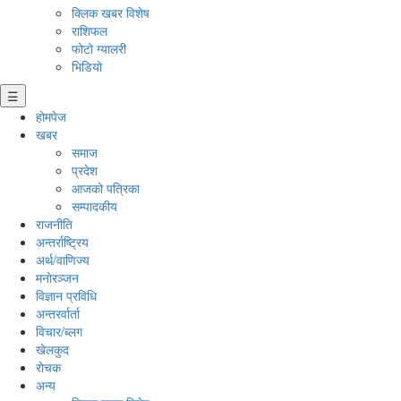
क्लिक खबर विशेष
राशिफल
फोटो ग्यालरी
भिडियो
☰
होमपेज
खबर
समाज
प्रदेश
आजको पत्रिका
सम्पादकीय
राजनीति
अन्तर्राष्ट्रिय
अर्थ/वाणिज्य
मनाेरञ्जन
विज्ञान प्रविधि
अन्तरर्वार्ता
विचार/ब्लग
खेलकुद
रोचक
अन्य