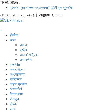
TRENDING :
प्रचण्ड
प्रधानमन्त्री
प्रधानमन्त्री ओली
सुन
सुनचाँदी
आइतबार
,
साउन
२४
,
२०८३
| August 9, 2026
×
होमपेज
खबर
समाज
प्रदेश
आजको पत्रिका
सम्पादकीय
राजनीति
अन्तर्राष्ट्रिय
अर्थ/वाणिज्य
मनाेरञ्जन
विज्ञान प्रविधि
अन्तरर्वार्ता
विचार/ब्लग
खेलकुद
रोचक
अन्य