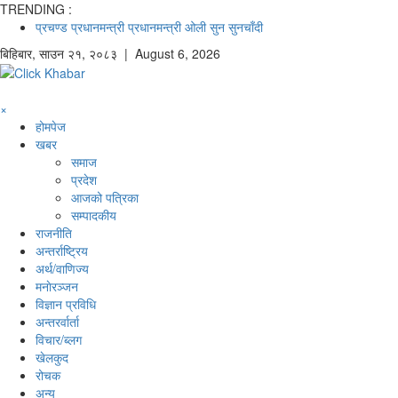
TRENDING :
प्रचण्ड
प्रधानमन्त्री
प्रधानमन्त्री ओली
सुन
सुनचाँदी
बिहिबार
,
साउन
२१
,
२०८३
| August 6, 2026
×
होमपेज
खबर
समाज
प्रदेश
आजको पत्रिका
सम्पादकीय
राजनीति
अन्तर्राष्ट्रिय
अर्थ/वाणिज्य
मनाेरञ्जन
विज्ञान प्रविधि
अन्तरर्वार्ता
विचार/ब्लग
खेलकुद
रोचक
अन्य