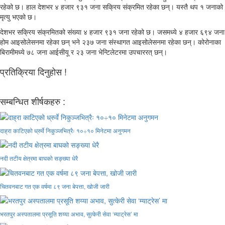
रहेको छ। हाल देशभर ४ हजार ९३१ जना सक्रिय संक्रमित रहेका छन्। यस्तै थप १ जनाको
मृत्यु भएको छ।
देशभर सक्रिय संक्रमितको संख्या ४ हजार ९३१ जना रहेको छ। जसमध्ये ४ हजार ६९४ जना
होम आइसोलेसनमा रहेका छन् भने २३७ जना संस्थागत आइसोलेसनमा रहेका छन्। कोरोनाका
बिरामीमध्ये ७८ जना आईसीयू र २३ जना भेन्टिलेटरमा उपचाररत् छन्।
प्रतिक्रिया दिनुहोस !
सम्बन्धित शीर्षकहरु :
दाह्रा काटिएको ध्रुर्वे निकुञ्जभित्रैः १०÷१० मिनेटमा अनुगमन
नदी तटीय क्षेत्रमा बाघको सङ्ख्या धेरै
चितवनबाट गत एक वर्षमा ८९ जना बेपत्ता, खोजी जारी
भरतपुर अस्पतालमा प्रसूति शय्या अभाव, सुत्केरी सेवा ‘म्याट्रेस’ मा