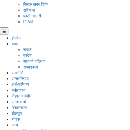
क्लिक खबर विशेष
राशिफल
फोटो ग्यालरी
भिडियो
☰
होमपेज
खबर
समाज
प्रदेश
आजको पत्रिका
सम्पादकीय
राजनीति
अन्तर्राष्ट्रिय
अर्थ/वाणिज्य
मनाेरञ्जन
विज्ञान प्रविधि
अन्तरर्वार्ता
विचार/ब्लग
खेलकुद
रोचक
अन्य