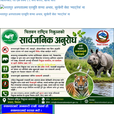
भरतपुर अस्पतालमा प्रसूति शय्या अभाव, सुत्केरी सेवा ‘म्याट्रेस’ मा