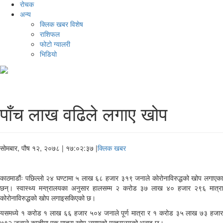
रोचक
अन्य
क्लिक खबर विशेष
राशिफल
फोटो ग्यालरी
भिडियो
पाँच लाख वढिले लगाए खोप
सोमबार, पौष १२, २०७८
| १७:०२:३७ |
क्लिक खबर
काठमाडौंः पछिल्लो २४ घण्टामा ५ लाख ६८ हजार ३१९ जनाले कोरोनाविरुद्धको खोप लगाएका
छन्। स्वास्थ्य मन्त्रालयका अनुसार हालसम्म २ करोड ३७ लाख ४० हजार २९६ मात्रा
कोरोनाविरुद्धको खोप लगाइसकिएको छ।
यसमध्ये १ करोड १ लाख ६६ हजार ५०४ जनाले पूर्ण मात्रा र १ करोड ३५ लाख ७३ हजार
७९२ जनाले कम्तीमा एक मात्रा खोप लगाएको मन्त्रालयको भनाइ छ।