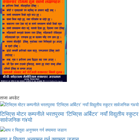
ताजा अपडेट
टिभिएस मोटर कम्पनीले भरतपुरमा ‘टिभिएस अर्बिटर’ नयाँ विद्युतीय स्कुटर
सार्वजनिक ग¥यो
बाघ र चितुवा अनुगमन गर्न क्यामरा जडान