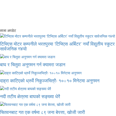
ताजा अपडेट
टिभिएस मोटर कम्पनीले भरतपुरमा ‘टिभिएस अर्बिटर’ नयाँ विद्युतीय स्कुटर
सार्वजनिक ग¥यो
बाघ र चितुवा अनुगमन गर्न क्यामरा जडान
दाह्रा काटिएको ध्रुर्वे निकुञ्जभित्रैः १०÷१० मिनेटमा अनुगमन
नदी तटीय क्षेत्रमा बाघको सङ्ख्या धेरै
चितवनबाट गत एक वर्षमा ८९ जना बेपत्ता, खोजी जारी