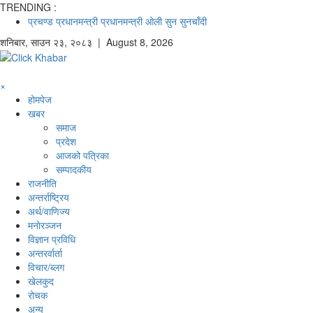
TRENDING :
प्रचण्ड
प्रधानमन्त्री
प्रधानमन्त्री ओली
सुन
सुनचाँदी
शनिबार
,
साउन
२३
,
२०८३
| August 8, 2026
×
होमपेज
खबर
समाज
प्रदेश
आजको पत्रिका
सम्पादकीय
राजनीति
अन्तर्राष्ट्रिय
अर्थ/वाणिज्य
मनाेरञ्जन
विज्ञान प्रविधि
अन्तरर्वार्ता
विचार/ब्लग
खेलकुद
रोचक
अन्य