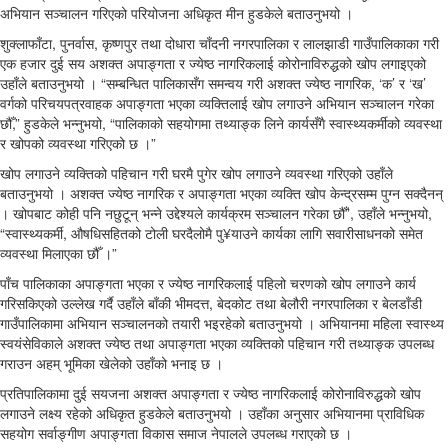
अभियान सञ्चालन गरिएको परियोजना अधिकृत मीन हुडकेले बताउनुभयो ।
शुक्लाफाँटा, पुनर्वास, कृष्णपुर तथा दोधारा चाँदनी नगरपालिका र लालझाडी गाउँपालिकाका गरी
एक हजार दुई सय अशक्त अपाङ्गता र ज्येष्ठ नागरिकलाई कोरोनाविरुद्धको खोप लगाइएको
उहाँले बताउनुभयो । “सम्बन्धित पालिकासँग समन्वय गरी अशक्त ज्येष्ठ नागरिक, ‘क’ र ‘ख’
वर्गको परिचयपत्रवाहक अपाङ्गता भएका व्यक्तिलाई खोप लगाउने अभियान सञ्चालन गरेका
छौँ,” हुडकेले भन्नुभयो, “पालिकाको सहयोगमा तथ्याङ्क लिने कार्यसँगै स्वास्थ्यकर्मीको व्यवस्था
र खोपको व्यवस्था गरिएको छ ।”
खोप लगाउने व्यक्तिको पहिचान गरी घरमै पुगेर खोप लगाउने व्यवस्था गरिएको उहाँले
बताउनुभयो । अशक्त ज्येष्ठ नागरिक र अपाङ्गता भएका व्यक्ति खोप केन्द्रसम्म पुग्न सक्दैनन्
। खोपबाट कोही पनि नछुटून् भन्ने उद्देश्यले कार्यक्रम सञ्चालन गरेका छौँ”, उहाँले भन्नुभयो,
“स्वास्थ्यकर्मी, औषधिसहितको टोली घरदैलोमै पु¥याउने कार्यका लागि सवारीसाधनको समेत
व्यवस्था मिलाएका छौँ ।”
पाँच पालिकाका अपाङ्गता भएका र ज्येष्ठ नागरिकलाई पहिलो चरणको खोप लगाउने कार्य
गरिसकिएको उल्लेख गर्दै उहाँले बाँकी भीमदत्त, बेदकोट तथा बेलौरी नगरपालिका र बेलडाँडी
गाउँपालिकामा अभियान सञ्चालनको तयारी भइरहेको बताउनुभयो । अभियानमा महिला स्वास्थ्य
स्वयंसेविकाले अशक्त ज्येष्ठ तथा अपाङ्गता भएका व्यक्तिको पहिचान गरी तथ्याङ्क उपलब्ध
गराउन अहम् भूमिका खेलेको उहाँको भनाइ छ ।
प्रतिपालिकामा दुई सयजना अशक्त अपाङ्गता र ज्येष्ठ नागरिकलाई कोरोनाविरुद्धको खोप
लगाउने लक्ष्य रहेको अधिकृत हुडकेले बताउनुभयो । उहाँका अनुसार अभियानमा प्राविधिक
सहयोग सर्वाङ्गीण अपाङ्गता विकास समाज नेपालले उपलब्ध गराएको छ ।