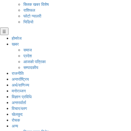
क्लिक खबर विशेष
राशिफल
फोटो ग्यालरी
भिडियो
☰
होमपेज
खबर
समाज
प्रदेश
आजको पत्रिका
सम्पादकीय
राजनीति
अन्तर्राष्ट्रिय
अर्थ/वाणिज्य
मनाेरञ्जन
विज्ञान प्रविधि
अन्तरर्वार्ता
विचार/ब्लग
खेलकुद
रोचक
अन्य