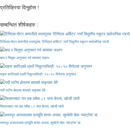
प्रतिक्रिया दिनुहोस !
सम्बन्धित शीर्षकहरु :
टिभिएस मोटर कम्पनीले भरतपुरमा ‘टिभिएस अर्बिटर’ नयाँ विद्युतीय स्कुटर सार्वजनिक ग¥यो
बाघ र चितुवा अनुगमन गर्न क्यामरा जडान
दाह्रा काटिएको ध्रुर्वे निकुञ्जभित्रैः १०÷१० मिनेटमा अनुगमन
नदी तटीय क्षेत्रमा बाघको सङ्ख्या धेरै
चितवनबाट गत एक वर्षमा ८९ जना बेपत्ता, खोजी जारी
भरतपुर अस्पतालमा प्रसूति शय्या अभाव, सुत्केरी सेवा ‘म्याट्रेस’ मा