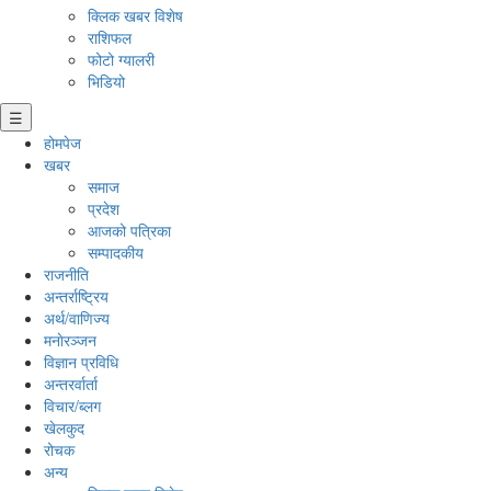
क्लिक खबर विशेष
राशिफल
फोटो ग्यालरी
भिडियो
☰
होमपेज
खबर
समाज
प्रदेश
आजको पत्रिका
सम्पादकीय
राजनीति
अन्तर्राष्ट्रिय
अर्थ/वाणिज्य
मनाेरञ्जन
विज्ञान प्रविधि
अन्तरर्वार्ता
विचार/ब्लग
खेलकुद
रोचक
अन्य