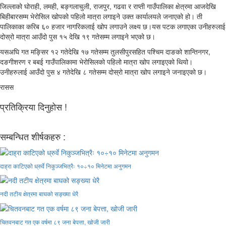
जिल्लाको घोराही, लमही, बङ्गलाचुली, राजपुर, गढवा र राप्ती गाउँपालिका क्षेत्रमा आजदेखि
बिहीबारसम्म भेरोसिल खोपको पहिलो मात्रा लगाइने उक्त कार्यालयले जनाएको हो। ती
पालिकाका करिब ६० हजार नागरिकलाई खोप लगाउने लक्ष्य छ।यस पटक लगाएका उनीहरुलाई
दोस्रो मात्रा आउँदो पुस १५ देखि १९ गतेसम्म लगाइने भएको छ।
यसअघि गत मङ्सिर १२ गतेदेखि १७ गतेसम्म तुलसीपुरसहित पश्चिम दाङको शान्तिनगर,
दङगीशरण र बबई गाउँपालिकामा भेरोसिलको पहिलो मात्रा खोप लगाइएको थियो।
उनीहरुलाई आउँदो पुस ४ गतेदेखि ८ गतेसम्म दोस्रो मात्रा खोप लगाइने जनाइएको छ।
रासस
प्रतिक्रिया दिनुहोस !
सम्बन्धित शीर्षकहरु :
दाह्रा काटिएको ध्रुर्वे निकुञ्जभित्रैः १०÷१० मिनेटमा अनुगमन
नदी तटीय क्षेत्रमा बाघको सङ्ख्या धेरै
चितवनबाट गत एक वर्षमा ८९ जना बेपत्ता, खोजी जारी