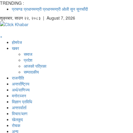
TRENDING :
प्रचण्ड
प्रधानमन्त्री
प्रधानमन्त्री ओली
सुन
सुनचाँदी
शुक्रबार
,
साउन
२२
,
२०८३
| August 7, 2026
×
होमपेज
खबर
समाज
प्रदेश
आजको पत्रिका
सम्पादकीय
राजनीति
अन्तर्राष्ट्रिय
अर्थ/वाणिज्य
मनाेरञ्जन
विज्ञान प्रविधि
अन्तरर्वार्ता
विचार/ब्लग
खेलकुद
रोचक
अन्य