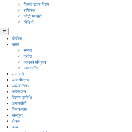
क्लिक खबर विशेष
राशिफल
फोटो ग्यालरी
भिडियो
☰
होमपेज
खबर
समाज
प्रदेश
आजको पत्रिका
सम्पादकीय
राजनीति
अन्तर्राष्ट्रिय
अर्थ/वाणिज्य
मनाेरञ्जन
विज्ञान प्रविधि
अन्तरर्वार्ता
विचार/ब्लग
खेलकुद
रोचक
अन्य