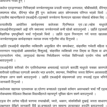
आयोजना गरेका हुन् ।
कलेज प्राङ्गणबाट निस्किएको जनचेतनामूलक ¥याली भरतपुर अस्पताल, चौबीसकोठी, वीरेन्द्र
क्याम्पस चोक, दीपेन्द्र चोक हुँदै पुनः कलेजमा आएर कोणसभामा परिणत भएको थियो ।
(यालीमा सहभागीहरुले एचआईभी÷एड्सबारे जनचेतना फैल्याउन खालका प्लेकार्ड बोकेका थिए ।
¥यालीपछि आयोजित कार्यक्रममा कलेजका प्रिन्सिपल प्रा।डा।महेश माधुरले
एचआईभीरएड्सबारे अझै पनि समाजमा जनचेतनाको कमी रहेको बताउनुभयो । उहाँले एड्सको
वैज्ञानिक पृष्ठभूमिबारे चर्चा गर्नुभएको थियो । उहाँले एड्स नियन्त्रण गर्न यस्ता खालका
जनचेतनामूलक कार्यक्रमहरु व्यापक रुपमा गर्नुपर्नेमा जोड दिनुभयो ।
उहाँले एचआईभी संक्रमित व्यक्तिसँग असुरक्षित यौन सम्पर्कबाट, संक्रमित गर्भवती महिला र
स्तनपान गराइरहेकी आमामार्फत् शिशुलाई, संक्रमित व्यक्तिको रगत लिएमा वा दिएमा वा अंग
प्रत्यारोपण गरेमा, लागूपदार्थ सेवनमा निर्मलीकरण नगरेका सिरिन्जको प्रयोग गरेमा सर्ने
बताउनुभयो ।
एचआईभीले शरीरको रोग प्रतिरोधात्मक क्षमतालाई घटाउने बताउँदै माधुरले यसका कारणले
शरीरको प्रतिरक्षा प्रणाली कमजोर भएर क्षयरोग, क्यान्सर, निमोनिया जस्ता विभिन्न अवसरवादी
रोगहरु लाग्न सक्ने बताउनुभयो । उहाँले एचआईभी संक्रमणको उग्र रुपलाई एड्स भनिने
जानकारी दिनुभयो ।
कलेजका सहायक प्राध्यापक डा.प्रेरणा बन्सालले एड्सको वर्तमान अवस्थाबारे चर्चा गर्दै एड्स
रोकथाममा मेडिकल शिक्षाका विद्यार्थीहरुले महत्वपूर्ण भूमिका खेल्न सक्ने बताउनुभयो ।
एड्स रोग लागेमा पहिलो चरणमा रुघाखोकी, ज्वरो, थकान, मांसपेशीको दुखाई जस्ता साधारण
लक्षणहरु देखिने जानकारी दिंदै डा.बन्सालले जुन सामान्य उपचारबाट हराउँने बताउनुभयो ।