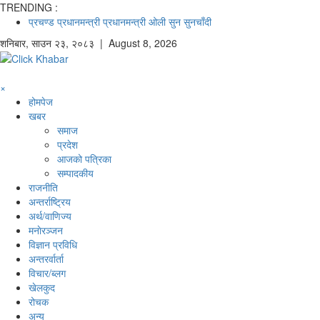
TRENDING :
प्रचण्ड
प्रधानमन्त्री
प्रधानमन्त्री ओली
सुन
सुनचाँदी
शनिबार
,
साउन
२३
,
२०८३
| August 8, 2026
×
होमपेज
खबर
समाज
प्रदेश
आजको पत्रिका
सम्पादकीय
राजनीति
अन्तर्राष्ट्रिय
अर्थ/वाणिज्य
मनाेरञ्जन
विज्ञान प्रविधि
अन्तरर्वार्ता
विचार/ब्लग
खेलकुद
रोचक
अन्य