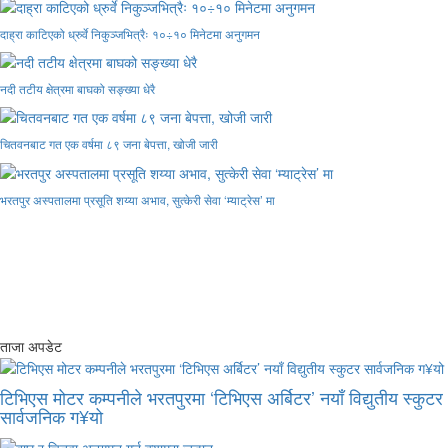
दाह्रा काटिएको ध्रुर्वे निकुञ्जभित्रैः १०÷१० मिनेटमा अनुगमन
नदी तटीय क्षेत्रमा बाघको सङ्ख्या धेरै
चितवनबाट गत एक वर्षमा ८९ जना बेपत्ता, खोजी जारी
भरतपुर अस्पतालमा प्रसूति शय्या अभाव, सुत्केरी सेवा ‘म्याट्रेस’ मा
ताजा अपडेट
टिभिएस मोटर कम्पनीले भरतपुरमा ‘टिभिएस अर्बिटर’ नयाँ विद्युतीय स्कुटर
सार्वजनिक ग¥यो