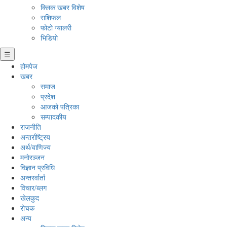
क्लिक खबर विशेष
राशिफल
फोटो ग्यालरी
भिडियो
☰
होमपेज
खबर
समाज
प्रदेश
आजको पत्रिका
सम्पादकीय
राजनीति
अन्तर्राष्ट्रिय
अर्थ/वाणिज्य
मनाेरञ्जन
विज्ञान प्रविधि
अन्तरर्वार्ता
विचार/ब्लग
खेलकुद
रोचक
अन्य