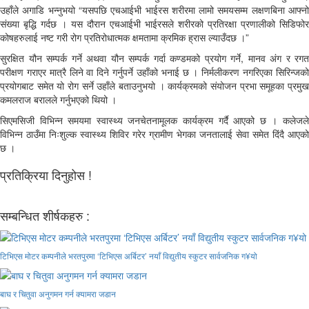
उहाँले अगाडि भन्नुभयो “यसपछि एचआईभी भाईरस शरीरमा लामो समयसम्म लक्षणबिना आफ्नो
संख्या बृद्धि गर्दछ । यस दौरान एचआईभी भाईरसले शरीरको प्रतिरक्षा प्रणालीको सिडिफोर
कोषहरुलाई नष्ट गरी रोग प्रतिरोधात्मक क्षमतामा क्रमिक ह्रास ल्याउँदछ ।”
सुरक्षित यौन सम्पर्क गर्ने अथवा यौन सम्पर्क गर्दा कण्डमको प्रयोग गर्ने, मानव अंग र रगत
परीक्षण गराएर मात्रै लिने वा दिने गर्नुपर्ने उहाँको भनाई छ । निर्मलीकरण नगरिएका सिरिन्जको
प्रयोगबाट समेत यो रोग सर्ने उहाँले बताउनुभयो । कार्यक्रमको संयोजन प्रभा समूहका प्रमुख
कमलराज बरालले गर्नुभएको थियो ।
सिएमसिजी विभिन्न समयमा स्वास्थ्य जनचेतनामूलक कार्यक्रम गर्दै आएको छ । कलेजले
विभिन्न ठाउँमा निःशुल्क स्वास्थ्य शिविर गरेर ग्रामीण भेगका जनतालाई सेवा समेत दिंदै आएको
छ ।
प्रतिक्रिया दिनुहोस !
सम्बन्धित शीर्षकहरु :
टिभिएस मोटर कम्पनीले भरतपुरमा ‘टिभिएस अर्बिटर’ नयाँ विद्युतीय स्कुटर सार्वजनिक ग¥यो
बाघ र चितुवा अनुगमन गर्न क्यामरा जडान