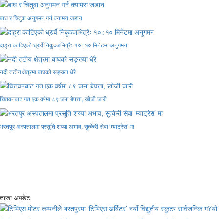
बाघ र चितुवा अनुगमन गर्न क्यामरा जडान
दाह्रा काटिएको ध्रुर्वे निकुञ्जभित्रैः १०÷१० मिनेटमा अनुगमन
नदी तटीय क्षेत्रमा बाघको सङ्ख्या धेरै
चितवनबाट गत एक वर्षमा ८९ जना बेपत्ता, खोजी जारी
भरतपुर अस्पतालमा प्रसूति शय्या अभाव, सुत्केरी सेवा ‘म्याट्रेस’ मा
ताजा अपडेट