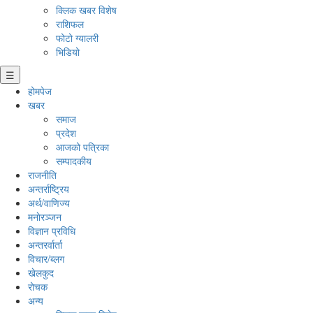
क्लिक खबर विशेष
राशिफल
फोटो ग्यालरी
भिडियो
☰
होमपेज
खबर
समाज
प्रदेश
आजको पत्रिका
सम्पादकीय
राजनीति
अन्तर्राष्ट्रिय
अर्थ/वाणिज्य
मनाेरञ्जन
विज्ञान प्रविधि
अन्तरर्वार्ता
विचार/ब्लग
खेलकुद
रोचक
अन्य