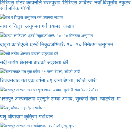
टिभिएस मोटर कम्पनीले भरतपुरमा ‘टिभिएस अर्बिटर’ नयाँ विद्युतीय स्कुटर
सार्वजनिक ग¥यो
बाघ र चितुवा अनुगमन गर्न क्यामरा जडान
दाह्रा काटिएको ध्रुर्वे निकुञ्जभित्रैः १०÷१० मिनेटमा अनुगमन
नदी तटीय क्षेत्रमा बाघको सङ्ख्या धेरै
चितवनबाट गत एक वर्षमा ८९ जना बेपत्ता, खोजी जारी
भरतपुर अस्पतालमा प्रसूति शय्या अभाव, सुत्केरी सेवा ‘म्याट्रेस’ मा
पशु चौपायमा कृत्रिम गर्भाधान