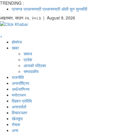
TRENDING :
प्रचण्ड
प्रधानमन्त्री
प्रधानमन्त्री ओली
सुन
सुनचाँदी
आइतबार
,
साउन
२४
,
२०८३
| August 9, 2026
×
होमपेज
खबर
समाज
प्रदेश
आजको पत्रिका
सम्पादकीय
राजनीति
अन्तर्राष्ट्रिय
अर्थ/वाणिज्य
मनाेरञ्जन
विज्ञान प्रविधि
अन्तरर्वार्ता
विचार/ब्लग
खेलकुद
रोचक
अन्य