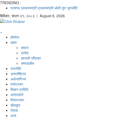
TRENDING :
प्रचण्ड
प्रधानमन्त्री
प्रधानमन्त्री ओली
सुन
सुनचाँदी
बिहिबार
,
साउन
२१
,
२०८३
| August 6, 2026
×
होमपेज
खबर
समाज
प्रदेश
आजको पत्रिका
सम्पादकीय
राजनीति
अन्तर्राष्ट्रिय
अर्थ/वाणिज्य
मनाेरञ्जन
विज्ञान प्रविधि
अन्तरर्वार्ता
विचार/ब्लग
खेलकुद
रोचक
अन्य