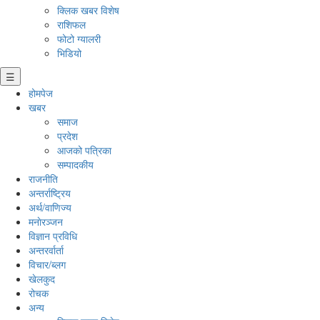
क्लिक खबर विशेष
राशिफल
फोटो ग्यालरी
भिडियो
☰
होमपेज
खबर
समाज
प्रदेश
आजको पत्रिका
सम्पादकीय
राजनीति
अन्तर्राष्ट्रिय
अर्थ/वाणिज्य
मनाेरञ्जन
विज्ञान प्रविधि
अन्तरर्वार्ता
विचार/ब्लग
खेलकुद
रोचक
अन्य