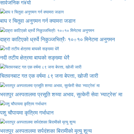
सार्वजनिक ग¥यो
बाघ र चितुवा अनुगमन गर्न क्यामरा जडान
दाह्रा काटिएको ध्रुर्वे निकुञ्जभित्रैः १०÷१० मिनेटमा अनुगमन
नदी तटीय क्षेत्रमा बाघको सङ्ख्या धेरै
चितवनबाट गत एक वर्षमा ८९ जना बेपत्ता, खोजी जारी
भरतपुर अस्पतालमा प्रसूति शय्या अभाव, सुत्केरी सेवा ‘म्याट्रेस’ मा
पशु चौपायमा कृत्रिम गर्भाधान
भरतपुर अस्पतालमा सर्पदंशका बिरामीको मृत्यु शून्य