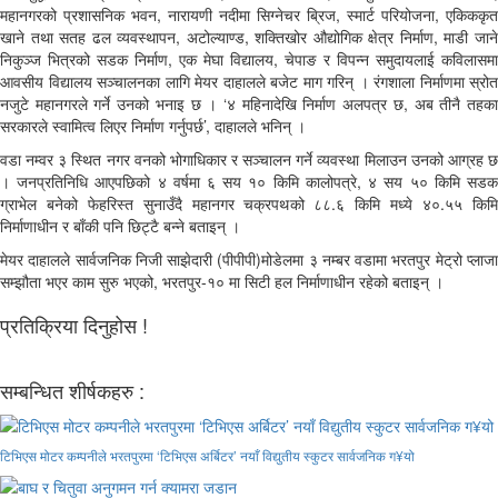
महानगरको प्रशासनिक भवन, नारायणी नदीमा सिग्नेचर ब्रिज, स्मार्ट परियोजना, एकिककृत
खाने तथा सतह ढल व्यवस्थापन, अटोल्याण्ड, शक्तिखोर औद्योगिक क्षेत्र निर्माण, माडी जाने
निकुञ्ज भित्रको सडक निर्माण, एक मेघा विद्यालय, चेपाङ र विपन्न समुदायलाई कविलासमा
आवसीय विद्यालय सञ्चालनका लागि मेयर दाहालले बजेट माग गरिन् । रंगशाला निर्माणमा स्रोत
नजुटे महानगरले गर्ने उनको भनाइ छ । ‘४ महिनादेखि निर्माण अलपत्र छ, अब तीनै तहका
सरकारले स्वामित्व लिएर निर्माण गर्नुपर्छ’, दाहालले भनिन् ।
वडा नम्वर ३ स्थित नगर वनको भोगाधिकार र सञ्चालन गर्ने व्यवस्था मिलाउन उनको आग्रह छ
। जनप्रतिनिधि आएपछिको ४ वर्षमा ६ सय १० किमि कालोपत्रे, ४ सय ५० किमि सडक
ग्राभेल बनेको फेहरिस्त सुनाउँदै महानगर चक्रपथको ८८.६ किमि मध्ये ४०.५५ किमि
निर्माणाधीन र बाँकी पनि छिट्टै बन्ने बताइन् ।
मेयर दाहालले सार्वजनिक निजी साझेदारी (पीपीपी)मोडेलमा ३ नम्बर वडामा भरतपुर मेट्रो प्लाजा
सम्झौता भएर काम सुरु भएको, भरतपुर-१० मा सिटी हल निर्माणाधीन रहेको बताइन् ।
प्रतिक्रिया दिनुहोस !
सम्बन्धित शीर्षकहरु :
टिभिएस मोटर कम्पनीले भरतपुरमा ‘टिभिएस अर्बिटर’ नयाँ विद्युतीय स्कुटर सार्वजनिक ग¥यो