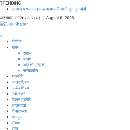
TRENDING :
प्रचण्ड
प्रधानमन्त्री
प्रधानमन्त्री ओली
सुन
सुनचाँदी
आइतबार
,
साउन
२४
,
२०८३
| August 9, 2026
×
होमपेज
खबर
समाज
प्रदेश
आजको पत्रिका
सम्पादकीय
राजनीति
अन्तर्राष्ट्रिय
अर्थ/वाणिज्य
मनाेरञ्जन
विज्ञान प्रविधि
अन्तरर्वार्ता
विचार/ब्लग
खेलकुद
रोचक
अन्य