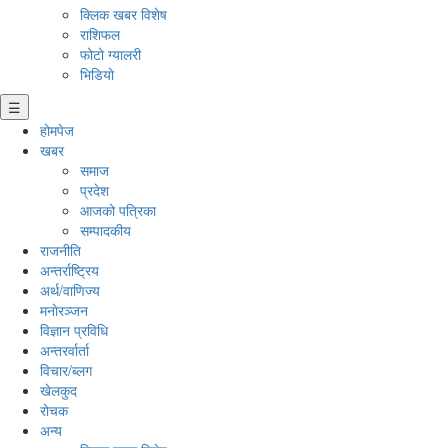
क्लिक खबर विशेष
राशिफल
फोटो ग्यालरी
भिडियो
☰
होमपेज
खबर
समाज
प्रदेश
आजको पत्रिका
सम्पादकीय
राजनीति
अन्तर्राष्ट्रिय
अर्थ/वाणिज्य
मनाेरञ्जन
विज्ञान प्रविधि
अन्तरर्वार्ता
विचार/ब्लग
खेलकुद
रोचक
अन्य