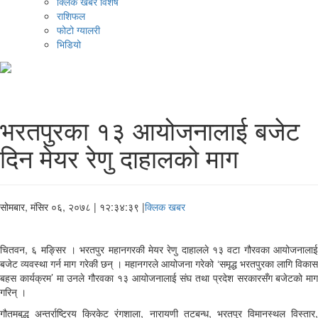
क्लिक खबर विशेष
राशिफल
फोटो ग्यालरी
भिडियो
भरतपुरका १३ आयोजनालाई बजेट
दिन मेयर रेणु दाहालको माग
सोमबार, मंसिर ०६, २०७८
| १२:३४:३९ |
क्लिक खबर
चितवन, ६ मङ्सिर । भरतपुर महानगरकी मेयर रेणु दाहालले १३ वटा गौरवका आयोजनालाई
बजेट व्यवस्था गर्न माग गरेकी छन् । महानगरले आयोजना गरेको ‘समृद्ध भरतपुरका लागि विकास
बहस कार्यक्रम’ मा उनले गौरवका १३ आयोजनालाई संघ तथा प्रदेश सरकारसँग बजेटको माग
गरिन् ।
गौतमबुद्ध अन्तर्राष्ट्रिय क्रिकेट रंगशाला, नारायणी तटबन्ध, भरतपुर विमानस्थल विस्तार,