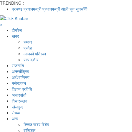
TRENDING :
प्रचण्ड
प्रधानमन्त्री
प्रधानमन्त्री ओली
सुन
सुनचाँदी
×
होमपेज
खबर
समाज
प्रदेश
आजको पत्रिका
सम्पादकीय
राजनीति
अन्तर्राष्ट्रिय
अर्थ/वाणिज्य
मनाेरञ्जन
विज्ञान प्रविधि
अन्तरर्वार्ता
विचार/ब्लग
खेलकुद
रोचक
अन्य
क्लिक खबर विशेष
राशिफल