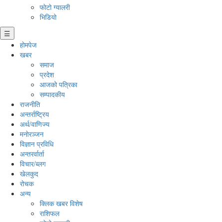
फोटो ग्यालरी
भिडियो
☰
होमपेज
खबर
समाज
प्रदेश
आजको पत्रिका
सम्पादकीय
राजनीति
अन्तर्राष्ट्रिय
अर्थ/वाणिज्य
मनाेरञ्जन
विज्ञान प्रविधि
अन्तरर्वार्ता
विचार/ब्लग
खेलकुद
रोचक
अन्य
क्लिक खबर विशेष
राशिफल