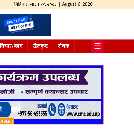
बिहिबार
,
साउन
२१
,
२०८३
| August 6, 2026
☰
विचार/ब्लग
खेलकुद
रोचक