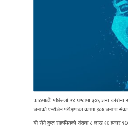
अन्य
क्लिक
खबर
विशेष
राशिफल
फोटो
ग्यालरी
भिडियो
काठमाडौंः पछिल्लो २४ घण्टामा ३०६ जना कोरोना
जनाको एन्टीजेन परीक्षणका क्रममा ३०६ जनामा संक्रम
यो सँगै कुल संक्रमितको संख्या ८ लाख १६ हजार ९६६