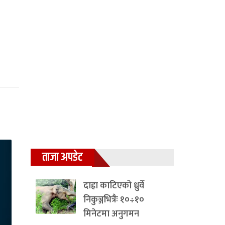
ताजा अपडेट
दाह्रा काटिएको ध्रुर्वे
निकुञ्जभित्रैः १०÷१०
मिनेटमा अनुगमन