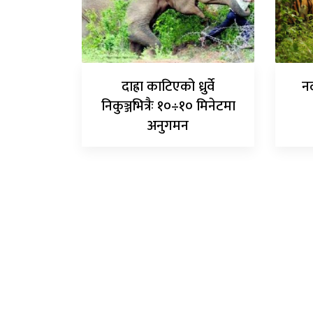
दाह्रा काटिएको ध्रुर्वे
नद
निकुञ्जभित्रैः १०÷१० मिनेटमा
अनुगमन