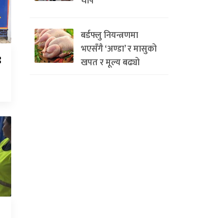
चाप
बर्डफ्लु नियन्त्रणमा
भएसँगै ‘अण्डा’ र मासुको
९
खपत र मूल्य बढ्यो