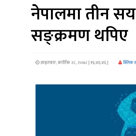
नेपालमा तीन सय
अर्थ/
वाणिज्य
सङ्क्रमण थपिए
मनाेरञ्जन
विज्ञान
प्रविधि
आइतबार, कार्तिक २८, २०७८
| १६:४६:४६ |
क्लिक 
अन्तरर्वार्ता
विचार/
ब्लग
खेलकुद
रोचक