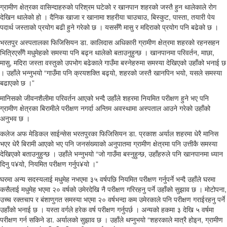
ग्रामीण क्षेत्रका वासिन्दाहरुको परिश्रम घटेको र खानपान शहरको जस्तै हुन थालेकाले रोग
देखिन थालेको हो । दैनिक खाजा र खानामा शहरीया चाउचाउ, बिस्कुट, पास्ता, तयारी पेय
पदार्थ जस्ताको प्रयोग बढी हुने गरेको छ । यससँगै मासु र मदिराको प्रयोग पनि बढेको छ ।
भरतपुर अस्पतालका फिजिसियन डा. कालिदास अधिकारी ग्रामीण क्षेत्रमा शहरको रहनसहन
भित्रिएसँगै मधुमेहको समस्या पनि बढ्न थालेको बताउनुहुन्छ । खानपानमा परिवर्तन, माछा,
मासु, मदिरा जस्ता वस्तुको उपभोग बढेकाले गाउँमा बस्नेहरुमा समस्या देखिएको उहाँको भनाई छ
। उहाँले भन्नुभयो “गाउँमा पनि क्रयशक्ति बढ्यो, शहरको जस्तै खानपिन भयो, यसले समस्या
बढाएको छ ।”
मानिसको जीवनशैलीमा परिवर्तन आएको भन्दै उहाँले शहरमा नियमित परीक्षण हुने भए पनि
ग्रामीण क्षेत्रका बिरामीले परीक्षण नगर्दा अन्तिम अवस्थामा अस्पताल आउने गरेको उहाँको
अनुभव छ ।
कलेज अफ मेडिकल साईन्सेस भरतपुरका फिजिसियन डा. प्रकाश अर्याल शहरमा धेरै मानिस
भएर धेरै बिरामी आएको भए पनि जनसंख्याको अनुपातमा ग्रामीण क्षेत्रमा पनि उत्तीकै समस्या
देखिएको बताउनुहुन्छ । उहाँले भन्नुभयो “जो गाउँमा बस्नुहुन्छ, उहाँहरुले पनि खानपानमा ध्यान
दिनु प¥यो, नियमित परीक्षण गर्नुप¥यो ।”
घरमा अन्य सदस्यलाई मधुमेह नभएमा ३५ वर्षपछि नियमित परीक्षण गर्नुपर्ने भन्दै उहाँले घरमा
कसैलाई मधुमेह भएमा २० वर्षको उमेरदेखि नै परीक्षण गरिरहनु पर्ने उहाँको सुझाव छ । मोटोपना,
उच्च रक्तचाप र बंशाणुगत समस्या भएमा २० वर्षभन्दा कम उमेरकाले पनि परीक्षण गराईरहनु पर्ने
उहाँको भनाई छ । यस्ता वर्गले हरेक वर्ष परीक्षण गर्नुपर्छ । अन्यको हकमा ३ देखि ५ वर्षमा
परीक्षण गर्न सकिने डा. अर्यालको सुझाव छ । उहाँले थप्नुभयो “शहरकाले मात्रै होइन, ग्रामीण