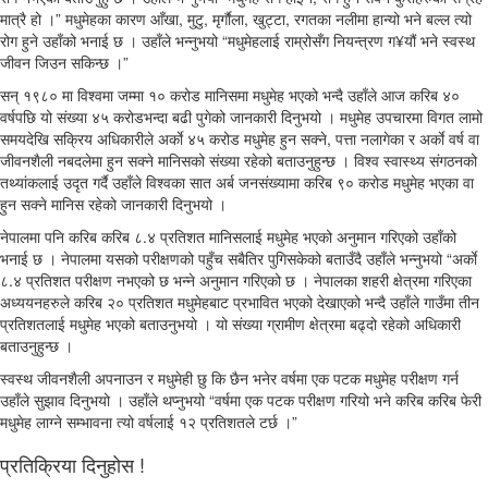
मात्रै हो ।” मधुमेहका कारण आँखा, मुटु, मृर्गाैला, खुट्टा, रगतका नलीमा हान्यो भने बल्ल त्यो
रोग हुने उहाँको भनाई छ । उहाँले भन्नुभयो “मधुमेहलाई राम्रोसँग नियन्त्रण ग¥यौं भने स्वस्थ
जीवन जिउन सकिन्छ ।”
सन् १९८० मा विश्वमा जम्मा १० करोड मानिसमा मधुमेह भएको भन्दै उहाँले आज करिब ४०
वर्षपछि यो संख्या ४५ करोडभन्दा बढी पुगेको जानकारी दिनुभयो । मधुमेह उपचारमा विगत लामो
समयदेखि सक्रिय अधिकारीले अर्काे ४५ करोड मधुमेह हुन सक्ने, पत्ता नलागेका र अर्काे वर्ष वा
जीवनशैली नबदलेमा हुन सक्ने मानिसको संख्या रहेको बताउनुहुन्छ । विश्व स्वास्थ्य संगठनको
तथ्यांकलाई उदृत गर्दै उहाँले विश्वका सात अर्ब जनसंख्यामा करिब ९० करोड मधुमेह भएका वा
हुन सक्ने मानिस रहेको जानकारी दिनुभयो ।
नेपालमा पनि करिब करिब ८.४ प्रतिशत मानिसलाई मधुमेह भएको अनुमान गरिएको उहाँको
भनाई छ । नेपालमा यसको परीक्षणको पहुँच सबैतिर पुगिसकेको बताउँदै उहाँले भन्नुभयो “अर्काे
८.४ प्रतिशत परीक्षण नभएको छ भन्ने अनुमान गरिएको छ । नेपालका शहरी क्षेत्रमा गरिएका
अध्ययनहरुले करिब २० प्रतिशत मधुमेहबाट प्रभावित भएको देखाएको भन्दै उहाँले गाउँमा तीन
प्रतिशतलाई मधुमेह भएको बताउनुभयो । यो संख्या ग्रामीण क्षेत्रमा बढ्दो रहेको अधिकारी
बताउनुहुन्छ ।
स्वस्थ जीवनशैली अपनाउन र मधुमेही छु कि छैन भनेर वर्षमा एक पटक मधुमेह परीक्षण गर्न
उहाँले सुझाव दिनुभयो । उहाँले थप्नुभयो “वर्षमा एक पटक परीक्षण गरियो भने करिब करिब फेरी
मधुमेह लाग्ने सम्भावना त्यो वर्षलाई १२ प्रतिशतले टर्छ ।”
प्रतिक्रिया दिनुहोस !