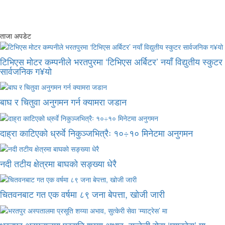
ताजा अपडेट
टिभिएस मोटर कम्पनीले भरतपुरमा ‘टिभिएस अर्बिटर’ नयाँ विद्युतीय स्कुटर
सार्वजनिक ग¥यो
बाघ र चितुवा अनुगमन गर्न क्यामरा जडान
दाह्रा काटिएको ध्रुर्वे निकुञ्जभित्रैः १०÷१० मिनेटमा अनुगमन
नदी तटीय क्षेत्रमा बाघको सङ्ख्या धेरै
चितवनबाट गत एक वर्षमा ८९ जना बेपत्ता, खोजी जारी
भरतपुर अस्पतालमा प्रसूति शय्या अभाव, सुत्केरी सेवा ‘म्याट्रेस’ मा