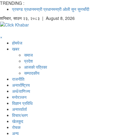
TRENDING :
प्रचण्ड
प्रधानमन्त्री
प्रधानमन्त्री ओली
सुन
सुनचाँदी
शनिबार
,
साउन
२३
,
२०८३
| August 8, 2026
×
होमपेज
खबर
समाज
प्रदेश
आजको पत्रिका
सम्पादकीय
राजनीति
अन्तर्राष्ट्रिय
अर्थ/वाणिज्य
मनाेरञ्जन
विज्ञान प्रविधि
अन्तरर्वार्ता
विचार/ब्लग
खेलकुद
रोचक
अन्य