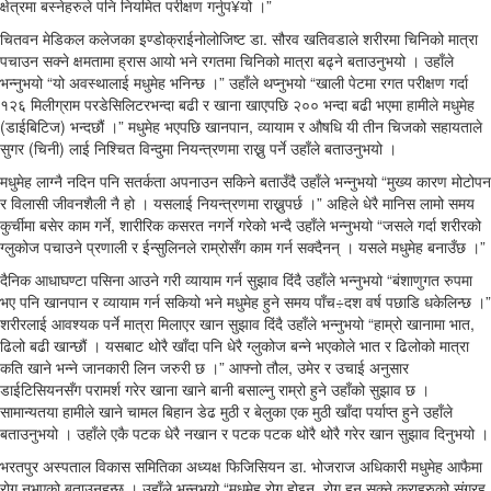
क्षेत्रमा बस्नेहरुले पनि नियमित परीक्षण गर्नुप¥यो ।”
चितवन मेडिकल कलेजका इण्डोक्राईनोलोजिष्ट डा. सौरव खतिवडाले शरीरमा चिनिको मात्रा
पचाउन सक्ने क्षमतामा ह्रास आयो भने रगतमा चिनिको मात्रा बढ्ने बताउनुभयो । उहाँले
भन्नुभयो “यो अवस्थालाई मधुमेह भनिन्छ ।” उहाँले थप्नुभयो “खाली पेटमा रगत परीक्षण गर्दा
१२६ मिलीग्राम परडेसिलिटरभन्दा बढी र खाना खाएपछि २०० भन्दा बढी भएमा हामीले मधुमेह
(डाईबिटिज) भन्दछौं ।” मधुमेह भएपछि खानपान, व्यायाम र औषधि यी तीन चिजको सहायताले
सुगर (चिनी) लाई निश्चित विन्दुमा नियन्त्रणमा राख्नु पर्ने उहाँले बताउनुभयो ।
मधुमेह लाग्नै नदिन पनि सतर्कता अपनाउन सकिने बताउँदै उहाँले भन्नुभयो “मुख्य कारण मोटोपन
र विलासी जीवनशैली नै हो । यसलाई नियन्त्रणमा राख्नुपर्छ ।” अहिले धेरै मानिस लामो समय
कुर्चीमा बसेर काम गर्ने, शारीरिक कसरत नगर्ने गरेको भन्दै उहाँले भन्नुभयो “जसले गर्दा शरीरको
ग्लुकोज पचाउने प्रणाली र ईन्सुलिनले राम्रोसँग काम गर्न सक्दैनन् । यसले मधुमेह बनाउँछ ।”
दैनिक आधाघण्टा पसिना आउने गरी व्यायाम गर्न सुझाव दिंदै उहाँले भन्नुभयो “बंशाणुगत रुपमा
भए पनि खानपान र व्यायाम गर्न सकियो भने मधुमेह हुने समय पाँच÷दश वर्ष पछाडि धकेलिन्छ ।”
शरीरलाई आवश्यक पर्ने मात्रा मिलाएर खान सुझाव दिंदै उहाँले भन्नुभयो “हाम्रो खानामा भात,
ढिलो बढी खान्छौं । यसबाट थोरै खाँदा पनि धेरै ग्लुकोज बन्ने भएकोले भात र ढिलोको मात्रा
कति खाने भन्ने जानकारी लिन जरुरी छ ।” आफ्नो तौल, उमेर र उचाई अनुसार
डाईटिसियनसँग परामर्श गरेर खाना खाने बानी बसाल्नु राम्रो हुने उहाँको सुझाव छ ।
सामान्यतया हामीले खाने चामल बिहान डेढ मुठी र बेलुका एक मुठी खाँदा पर्याप्त हुने उहाँले
बताउनुभयो । उहाँले एकै पटक धेरै नखान र पटक पटक थोरै थोरै गरेर खान सुझाव दिनुभयो ।
भरतपुर अस्पताल विकास समितिका अध्यक्ष फिजिसियन डा. भोजराज अधिकारी मधुमेह आफैमा
रोग नभएको बताउनुहुन्छ । उहाँले भन्नुभयो “मधुमेह रोग होइन, रोग हुन सक्ने कुराहरुको संग्रह