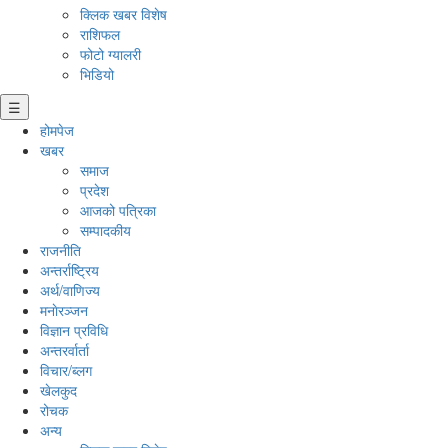
क्लिक खबर विशेष
राशिफल
फोटो ग्यालरी
भिडियो
☰
होमपेज
खबर
समाज
प्रदेश
आजको पत्रिका
सम्पादकीय
राजनीति
अन्तर्राष्ट्रिय
अर्थ/वाणिज्य
मनाेरञ्जन
विज्ञान प्रविधि
अन्तरर्वार्ता
विचार/ब्लग
खेलकुद
रोचक
अन्य