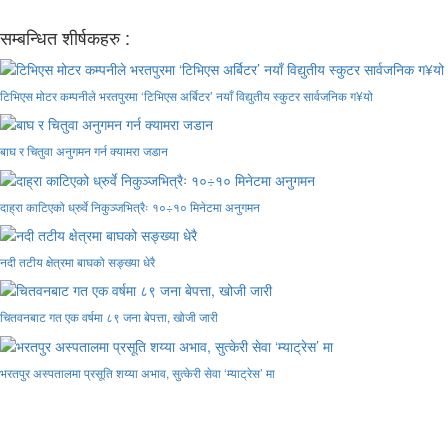
सम्बन्धित शीर्षकहरु :
टिभिएस मोटर कम्पनीले भरतपुरमा ‘टिभिएस अर्बिटर’ नयाँ विद्युतीय स्कुटर सार्वजनिक ग¥यो
बाघ र चितुवा अनुगमन गर्न क्यामरा जडान
दाह्रा काटिएको ध्रुर्वे निकुञ्जभित्रैः १०÷१० मिनेटमा अनुगमन
नदी तटीय क्षेत्रमा बाघको सङ्ख्या धेरै
चितवनबाट गत एक वर्षमा ८९ जना बेपत्ता, खोजी जारी
भरतपुर अस्पतालमा प्रसूति शय्या अभाव, सुत्केरी सेवा ‘म्याट्रेस’ मा