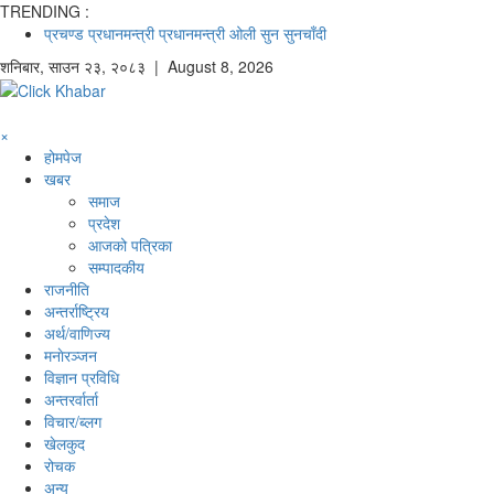
TRENDING :
प्रचण्ड
प्रधानमन्त्री
प्रधानमन्त्री ओली
सुन
सुनचाँदी
शनिबार
,
साउन
२३
,
२०८३
| August 8, 2026
×
होमपेज
खबर
समाज
प्रदेश
आजको पत्रिका
सम्पादकीय
राजनीति
अन्तर्राष्ट्रिय
अर्थ/वाणिज्य
मनाेरञ्जन
विज्ञान प्रविधि
अन्तरर्वार्ता
विचार/ब्लग
खेलकुद
रोचक
अन्य