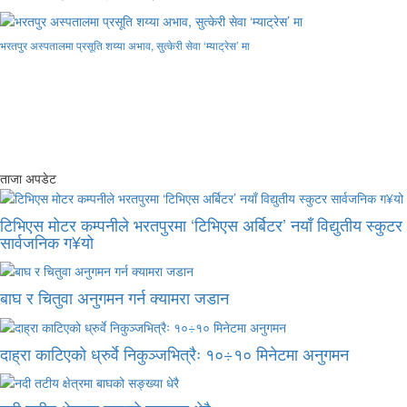
भरतपुर अस्पतालमा प्रसूति शय्या अभाव, सुत्केरी सेवा ‘म्याट्रेस’ मा
ताजा अपडेट
टिभिएस मोटर कम्पनीले भरतपुरमा ‘टिभिएस अर्बिटर’ नयाँ विद्युतीय स्कुटर
सार्वजनिक ग¥यो
बाघ र चितुवा अनुगमन गर्न क्यामरा जडान
दाह्रा काटिएको ध्रुर्वे निकुञ्जभित्रैः १०÷१० मिनेटमा अनुगमन