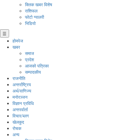
क्लिक खबर विशेष
राशिफल
फोटो ग्यालरी
भिडियो
☰
होमपेज
खबर
समाज
प्रदेश
आजको पत्रिका
सम्पादकीय
राजनीति
अन्तर्राष्ट्रिय
अर्थ/वाणिज्य
मनाेरञ्जन
विज्ञान प्रविधि
अन्तरर्वार्ता
विचार/ब्लग
खेलकुद
रोचक
अन्य