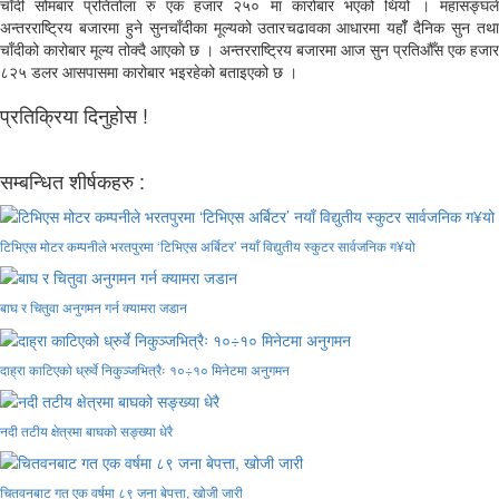
चाँदी सोमबार प्रतितोला रु एक हजार २५० मा कारोबार भएको थियो । महासङ्घले
अन्तरराष्ट्रिय बजारमा हुने सुनचाँदीका मूल्यको उतारचढावका आधारमा यहाँँ दैनिक सुन तथा
चाँदीको कारोबार मूल्य तोक्दै आएको छ । अन्तरराष्ट्रिय बजारमा आज सुन प्रतिऔँस एक हजार
८२५ डलर आसपासमा कारोबार भइरहेको बताइएको छ ।
प्रतिक्रिया दिनुहोस !
सम्बन्धित शीर्षकहरु :
टिभिएस मोटर कम्पनीले भरतपुरमा ‘टिभिएस अर्बिटर’ नयाँ विद्युतीय स्कुटर सार्वजनिक ग¥यो
बाघ र चितुवा अनुगमन गर्न क्यामरा जडान
दाह्रा काटिएको ध्रुर्वे निकुञ्जभित्रैः १०÷१० मिनेटमा अनुगमन
नदी तटीय क्षेत्रमा बाघको सङ्ख्या धेरै
चितवनबाट गत एक वर्षमा ८९ जना बेपत्ता, खोजी जारी