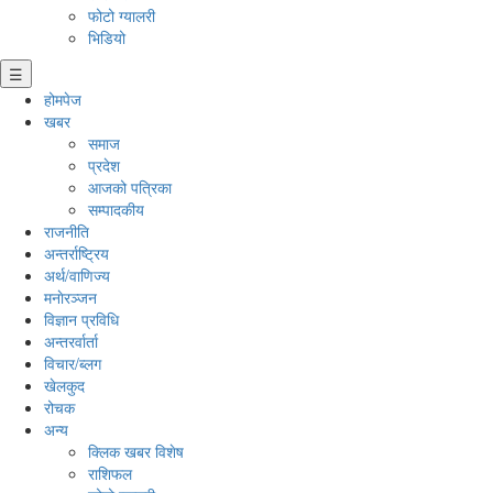
फोटो ग्यालरी
भिडियो
☰
होमपेज
खबर
समाज
प्रदेश
आजको पत्रिका
सम्पादकीय
राजनीति
अन्तर्राष्ट्रिय
अर्थ/वाणिज्य
मनाेरञ्जन
विज्ञान प्रविधि
अन्तरर्वार्ता
विचार/ब्लग
खेलकुद
रोचक
अन्य
क्लिक खबर विशेष
राशिफल