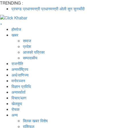
TRENDING :
प्रचण्ड
प्रधानमन्त्री
प्रधानमन्त्री ओली
सुन
सुनचाँदी
×
होमपेज
खबर
समाज
प्रदेश
आजको पत्रिका
सम्पादकीय
राजनीति
अन्तर्राष्ट्रिय
अर्थ/वाणिज्य
मनाेरञ्जन
विज्ञान प्रविधि
अन्तरर्वार्ता
विचार/ब्लग
खेलकुद
रोचक
अन्य
क्लिक खबर विशेष
राशिफल