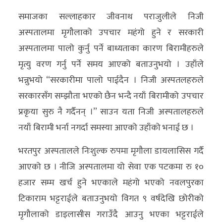
अन्य
समाजका सल्लाहकार जीवनाथ पराजुलीले निजी
अस्पतालमा मृगौलाको उपचार महंगो हुने र सरकारी
क्लिक
अस्पतालमा पालो कुर्नु पर्ने बाध्यताका कारण बिरामीहरुले
खबर
मृत्यु वरण गर्नु पर्ने समय आएको बताउनुभयो । उहाँले
विशेष
भन्नुभयो “सरकारीमा पालो पाईदैन । निजी अस्पतलहरुले
राशिफल
सरकारसँग सम्झौता भएको छैन भन्दै नयाँ बिरामीको उपचार
फोटो
प्रकृया सुरु नै गर्दैनन् ।” साउन यता निजी अस्पतालहरुले
ग्यालरी
नयाँ बिरामी भर्ना नगर्दा समस्या आएको उहाँको भनाई छ ।
भिडियो
भरतपुर अस्पतालले निःशुल्क रुपमा मृगौला डायलासिस गर्दै
आएको छ । नीजि अस्पतालमा यो सेवा एक पटकमा रु १०
हजार सम्म खर्च हुने भएकाले महंगो भएको नवलपुरका
टिकाराम भट्टराईले बताउनुभयो विगत ९ वर्षदेखि छोरीको
मृगौलाको डाइलासीस गराउँदै आउनु भएका भट्टराईले