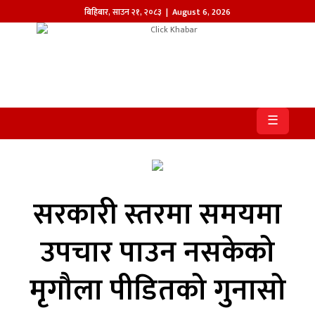
बिहिबार
,
साउन
२१
,
२०८३
| August 6, 2026
होमपेज
खबर
☰
समाज
प्रदेश
आजको
सरकारी स्तरमा समयमा
पत्रिका
उपचार पाउन नसकेको
सम्पादकीय
मृगौला पीडितको गुनासो
राजनीति
अन्तर्राष्ट्रिय