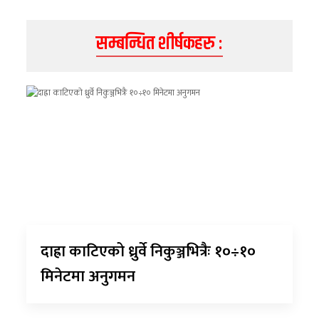
सम्बन्धित शीर्षकहरु :
दाह्रा काटिएको ध्रुर्वे निकुञ्जभित्रैः १०÷१०
मिनेटमा अनुगमन