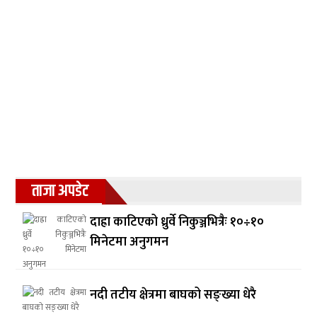
ताजा अपडेट
दाह्रा काटिएको ध्रुर्वे निकुञ्जभित्रैः १०÷१०
मिनेटमा अनुगमन
नदी तटीय क्षेत्रमा बाघको सङ्ख्या धेरै