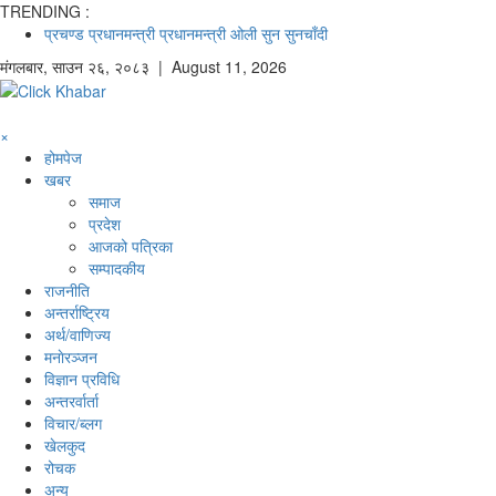
TRENDING :
प्रचण्ड
प्रधानमन्त्री
प्रधानमन्त्री ओली
सुन
सुनचाँदी
मंगलबार
,
साउन
२६
,
२०८३
| August 11, 2026
×
होमपेज
खबर
समाज
प्रदेश
आजको पत्रिका
सम्पादकीय
राजनीति
अन्तर्राष्ट्रिय
अर्थ/वाणिज्य
मनाेरञ्जन
विज्ञान प्रविधि
अन्तरर्वार्ता
विचार/ब्लग
खेलकुद
रोचक
अन्य