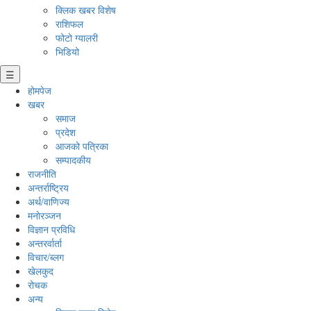
क्लिक खबर विशेष
राशिफल
फोटो ग्यालरी
भिडियो
☰
होमपेज
खबर
समाज
प्रदेश
आजको पत्रिका
सम्पादकीय
राजनीति
अन्तर्राष्ट्रिय
अर्थ/वाणिज्य
मनाेरञ्जन
विज्ञान प्रविधि
अन्तरर्वार्ता
विचार/ब्लग
खेलकुद
रोचक
अन्य