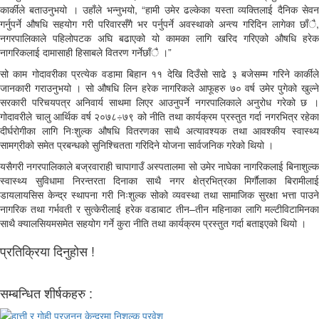
कार्कीले बताउनुभयो । उहाँले भन्नुभयो, “हामी उमेर ढल्केका यस्ता व्यक्तिलाई दैनिक सेवन
गर्नुपर्ने औषधि सहयोग गरी परिवारसँगै भर पर्नुपर्ने अवस्थाको अन्त्य गरिदिन लागेका छाँै,
नगरपालिकाले पहिलोपटक अघि बढाएको यो कामका लागि खरिद गरिएको औषधि हरेक
नागरिकलाई दामासाही हिसाबले वितरण गर्नेछाँै ।”
सो काम गोदावरीका प्रत्येक वडामा बिहान ११ देखि दिउँसो साढे ३ बजेसम्म गरिने कार्कीले
जानकारी गराउनुभयो । सो औषधि लिन हरेक नागरिकले आफूहरु ७० वर्ष उमेर पुगेको खुल्ने
सरकारी परिचयपत्र अनिवार्य साथमा लिएर आउनुपर्ने नगरपालिकाले अनुरोध गरेको छ ।
गोदावरीले चालु आर्थिक वर्ष २०७८÷७९ को नीति तथा कार्यक्रम प्रस्तुत गर्दा नगरभित्र रहेका
दीर्घरोगीका लागि निःशुल्क औषधि वितरणका साथै अत्यावश्यक तथा आवश्कीय स्वास्थ्य
सामग्रीको समेत प्रबन्धको सुनिश्चितता गरिदिने योजना सार्वजनिक गरेको थियो ।
यसैगरी नगरपालिकाले बज्रवाराही चापागाउँ अस्पतालमा सो उमेर नाघेका नागरिकलाई बिनाशुल्क
स्वास्थ्य सुविधामा निरन्तरता दिनाका साथै नगर क्षेत्रभित्रका मिर्गाैलाका बिरामीलाई
डायलायसिस केन्द्र स्थापना गरी निःशुल्क सोको व्यवस्था तथा सामाजिक सुरक्षा भत्ता पाउने
नागरिक तथा गर्भवती र सुत्केरीलाई हरेक वडाबाट तीन–तीन महिनाका लागि मल्टीविटामिनका
साथै क्यालसियमसमेत सहयोग गर्ने कुरा नीति तथा कार्यक्रम प्रस्तुत गर्दा बताइएको थियो ।
प्रतिक्रिया दिनुहोस !
सम्बन्धित शीर्षकहरु :