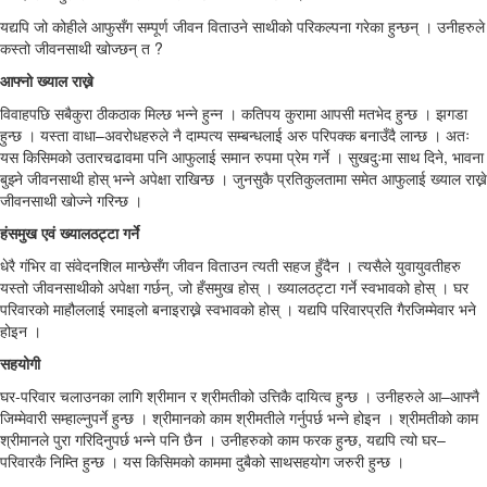
यद्यपि जो कोहीले आफुसँग सम्पूर्ण जीवन विताउने साथीको परिकल्पना गरेका हुन्छन् । उनीहरुले
कस्तो जीवनसाथी खोज्छन् त ?
आफ्नो ख्याल राख्ने
विवाहपछि सबैकुरा ठीकठाक मिल्छ भन्ने हुन्न । कतिपय कुरामा आपसी मतभेद हुन्छ । झगडा
हुन्छ । यस्ता वाधा–अवरोधहरुले नै दाम्पत्य सम्बन्धलाई अरु परिपक्क बनाउँदै लान्छ । अतः
यस किसिमको उतारचढावमा पनि आफुलाई समान रुपमा प्रेम गर्ने । सुखदुःमा साथ दिने, भावना
बुझ्ने जीवनसाथी होस् भन्ने अपेक्षा राखिन्छ । जुनसुकै प्रतिकुलतामा समेत आफुलाई ख्याल राख्ने
जीवनसाथी खोज्ने गरिन्छ ।
हंसमुख एवं ख्यालठट्टा गर्ने
धेरै गंभिर वा संवेदनशिल मान्छेसँग जीवन विताउन त्यती सहज हुँदैन । त्यसैले युवायुवतीहरु
यस्तो जीवनसाथीको अपेक्षा गर्छन्, जो हँसमुख होस् । ख्यालठट्टा गर्ने स्वभावको होस् । घर
परिवारको माहौललाई रमाइलो बनाइराख्ने स्वभावको होस् । यद्यपि परिवारप्रति गैरजिम्मेवार भने
होइन ।
सहयोगी
घर-परिवार चलाउनका लागि श्रीमान र श्रीमतीको उत्तिकै दायित्व हुन्छ । उनीहरुले आ–आफ्नै
जिम्मेवारी सम्हाल्नुपर्ने हुन्छ । श्रीमानको काम श्रीमतीले गर्नुपर्छ भन्ने होइन । श्रीमतीको काम
श्रीमानले पुरा गरिदिनुपर्छ भन्ने पनि छैन । उनीहरुको काम फरक हुन्छ, यद्यपि त्यो घर–
परिवारकै निम्ति हुन्छ । यस किसिमको काममा दुबैको साथसहयोग जरुरी हुन्छ ।