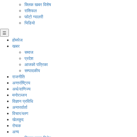
क्लिक खबर विशेष
राशिफल
फोटो ग्यालरी
भिडियो
☰
होमपेज
खबर
समाज
प्रदेश
आजको पत्रिका
सम्पादकीय
राजनीति
अन्तर्राष्ट्रिय
अर्थ/वाणिज्य
मनाेरञ्जन
विज्ञान प्रविधि
अन्तरर्वार्ता
विचार/ब्लग
खेलकुद
रोचक
अन्य