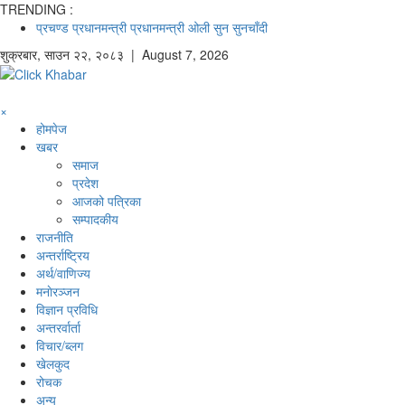
TRENDING :
प्रचण्ड
प्रधानमन्त्री
प्रधानमन्त्री ओली
सुन
सुनचाँदी
शुक्रबार
,
साउन
२२
,
२०८३
| August 7, 2026
×
होमपेज
खबर
समाज
प्रदेश
आजको पत्रिका
सम्पादकीय
राजनीति
अन्तर्राष्ट्रिय
अर्थ/वाणिज्य
मनाेरञ्जन
विज्ञान प्रविधि
अन्तरर्वार्ता
विचार/ब्लग
खेलकुद
रोचक
अन्य