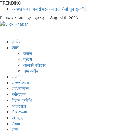
TRENDING :
प्रचण्ड
प्रधानमन्त्री
प्रधानमन्त्री ओली
सुन
सुनचाँदी
आइतबार
,
साउन
२४
,
२०८३
| August 9, 2026
×
होमपेज
खबर
समाज
प्रदेश
आजको पत्रिका
सम्पादकीय
राजनीति
अन्तर्राष्ट्रिय
अर्थ/वाणिज्य
मनाेरञ्जन
विज्ञान प्रविधि
अन्तरर्वार्ता
विचार/ब्लग
खेलकुद
रोचक
अन्य