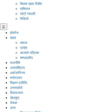
क्लिक खबर विशेष
राशिफल
फोटो ग्यालरी
भिडियो
☰
होमपेज
खबर
समाज
प्रदेश
आजको पत्रिका
सम्पादकीय
राजनीति
अन्तर्राष्ट्रिय
अर्थ/वाणिज्य
मनाेरञ्जन
विज्ञान प्रविधि
अन्तरर्वार्ता
विचार/ब्लग
खेलकुद
रोचक
अन्य