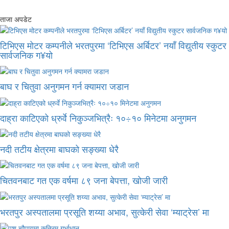
ताजा अपडेट
टिभिएस मोटर कम्पनीले भरतपुरमा ‘टिभिएस अर्बिटर’ नयाँ विद्युतीय स्कुटर
सार्वजनिक ग¥यो
बाघ र चितुवा अनुगमन गर्न क्यामरा जडान
दाह्रा काटिएको ध्रुर्वे निकुञ्जभित्रैः १०÷१० मिनेटमा अनुगमन
नदी तटीय क्षेत्रमा बाघको सङ्ख्या धेरै
चितवनबाट गत एक वर्षमा ८९ जना बेपत्ता, खोजी जारी
भरतपुर अस्पतालमा प्रसूति शय्या अभाव, सुत्केरी सेवा ‘म्याट्रेस’ मा