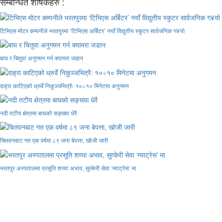
सम्बन्धित शीर्षकहरु :
टिभिएस मोटर कम्पनीले भरतपुरमा ‘टिभिएस अर्बिटर’ नयाँ विद्युतीय स्कुटर सार्वजनिक ग¥यो
बाघ र चितुवा अनुगमन गर्न क्यामरा जडान
दाह्रा काटिएको ध्रुर्वे निकुञ्जभित्रैः १०÷१० मिनेटमा अनुगमन
नदी तटीय क्षेत्रमा बाघको सङ्ख्या धेरै
चितवनबाट गत एक वर्षमा ८९ जना बेपत्ता, खोजी जारी
भरतपुर अस्पतालमा प्रसूति शय्या अभाव, सुत्केरी सेवा ‘म्याट्रेस’ मा