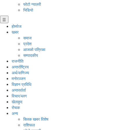
फोटो ग्यालरी
भिडियो
☰
होमपेज
खबर
समाज
प्रदेश
आजको पत्रिका
सम्पादकीय
राजनीति
अन्तर्राष्ट्रिय
अर्थ/वाणिज्य
मनाेरञ्जन
विज्ञान प्रविधि
अन्तरर्वार्ता
विचार/ब्लग
खेलकुद
रोचक
अन्य
क्लिक खबर विशेष
राशिफल