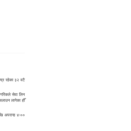
द्र रहेका ३२ वटै
ागरिकले सेवा लिन
 चलाउन लागेका हौँ
खि अपरान्ह ४ः००