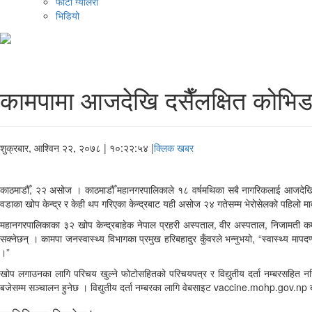
फोटो ग्यालरी
भिडियो
कामपामा आजदेखि दसैँलक्षित कोभि
शुक्रबार, आश्विन २२, २०७८
| १०:२२:५४ |
क्लिक खबर
काठमाडौँ, २२ असोज । काठमाडौँ महानगरपालिकाले १८ वर्षमथिका सबै नागरिकलाई आजदेखि द
वडाका खोप केन्द्र र केही थप गरिएका केन्द्रबाट यही असोज २४ गतेसम्म भेरोसेलको पहिलो मा
महानगरपालिकाका ३२ खोप केन्द्रबाहेक नेपाल प्रहरी अस्पताल, वीर अस्पताल, निजामती कर्म
सक्नेछन् । कामपा जनस्वास्थ्य विभागका प्रमुख हरिबहादुर कुँवरले भन्नुभयो, “स्वास्थ्य मापद
।”
खोप लगाउनका लागि परिचय खुल्ने फोटोसहितको परिचयपत्र र विद्युतीय दर्ता नम्बरसहित
बजेसम्म सञ्चालन हुनेछ । विद्युतीय दर्ता नम्बरका लागि वेबसाइट vaccine.mohp.gov.np 