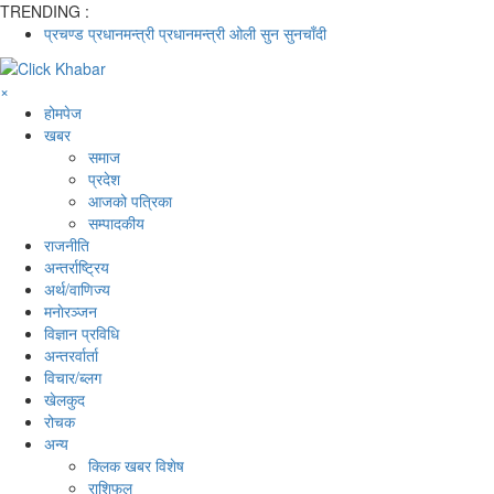
TRENDING :
प्रचण्ड
प्रधानमन्त्री
प्रधानमन्त्री ओली
सुन
सुनचाँदी
×
होमपेज
खबर
समाज
प्रदेश
आजको पत्रिका
सम्पादकीय
राजनीति
अन्तर्राष्ट्रिय
अर्थ/वाणिज्य
मनाेरञ्जन
विज्ञान प्रविधि
अन्तरर्वार्ता
विचार/ब्लग
खेलकुद
रोचक
अन्य
क्लिक खबर विशेष
राशिफल