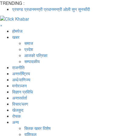
TRENDING :
प्रचण्ड
प्रधानमन्त्री
प्रधानमन्त्री ओली
सुन
सुनचाँदी
×
होमपेज
खबर
समाज
प्रदेश
आजको पत्रिका
सम्पादकीय
राजनीति
अन्तर्राष्ट्रिय
अर्थ/वाणिज्य
मनाेरञ्जन
विज्ञान प्रविधि
अन्तरर्वार्ता
विचार/ब्लग
खेलकुद
रोचक
अन्य
क्लिक खबर विशेष
राशिफल