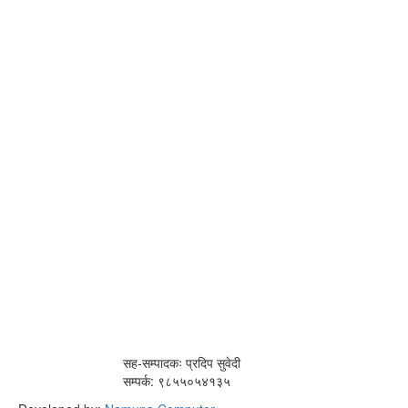
सह-सम्पादकः प्रदिप सुवेदी
सम्पर्क: ९८५५०५४१३५