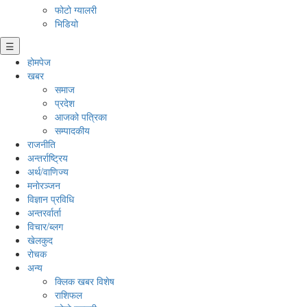
फोटो ग्यालरी
भिडियो
☰
होमपेज
खबर
समाज
प्रदेश
आजको पत्रिका
सम्पादकीय
राजनीति
अन्तर्राष्ट्रिय
अर्थ/वाणिज्य
मनाेरञ्जन
विज्ञान प्रविधि
अन्तरर्वार्ता
विचार/ब्लग
खेलकुद
रोचक
अन्य
क्लिक खबर विशेष
राशिफल