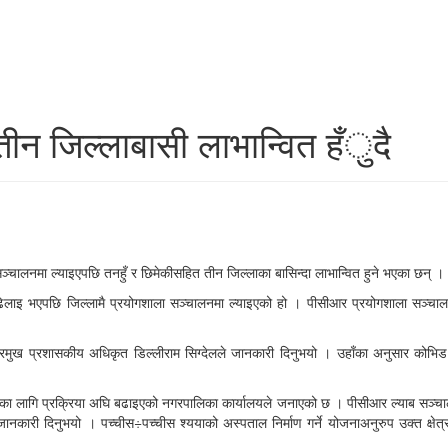
न जिल्लाबासी लाभान्वित हँुदै
्चालनमा ल्याइएपछि तनहुँ र छिमेकीसहित तीन जिल्लाका बासिन्दा लाभान्वित हुने भएका छन् ।
 भएपछि जिल्लामै प्रयोगशाला सञ्चालनमा ल्याइएको हो । पीसीआर प्रयोगशाला सञ्चालनमा ल्
ुख प्रशासकीय अधिकृत डिल्लीराम सिग्देलले जानकारी दिनुभयो । उहाँका अनुसार कोभि
ाणका लागि प्रक्रिया अघि बढाइएको नगरपालिका कार्यालयले जनाएको छ । पीसीआर ल्याब सञ्चा
नकारी दिनुभयो । पच्चीस÷पच्चीस श्ययाको अस्पताल निर्माण गर्ने योजनाअनुरुप उक्त क्षेत्र