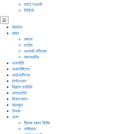
फोटो ग्यालरी
भिडियो
☰
होमपेज
खबर
समाज
प्रदेश
आजको पत्रिका
सम्पादकीय
राजनीति
अन्तर्राष्ट्रिय
अर्थ/वाणिज्य
मनाेरञ्जन
विज्ञान प्रविधि
अन्तरर्वार्ता
विचार/ब्लग
खेलकुद
रोचक
अन्य
क्लिक खबर विशेष
राशिफल