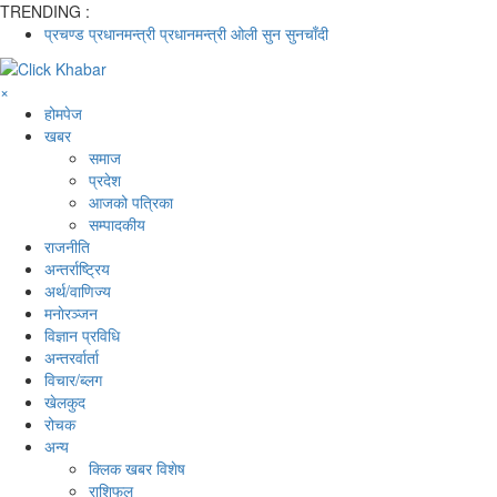
TRENDING :
प्रचण्ड
प्रधानमन्त्री
प्रधानमन्त्री ओली
सुन
सुनचाँदी
×
होमपेज
खबर
समाज
प्रदेश
आजको पत्रिका
सम्पादकीय
राजनीति
अन्तर्राष्ट्रिय
अर्थ/वाणिज्य
मनाेरञ्जन
विज्ञान प्रविधि
अन्तरर्वार्ता
विचार/ब्लग
खेलकुद
रोचक
अन्य
क्लिक खबर विशेष
राशिफल