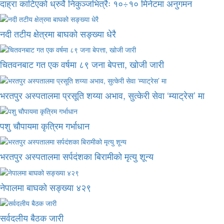
दाह्रा काटिएको ध्रुर्वे निकुञ्जभित्रैः १०÷१० मिनेटमा अनुगमन
नदी तटीय क्षेत्रमा बाघको सङ्ख्या धेरै
चितवनबाट गत एक वर्षमा ८९ जना बेपत्ता, खोजी जारी
भरतपुर अस्पतालमा प्रसूति शय्या अभाव, सुत्केरी सेवा ‘म्याट्रेस’ मा
पशु चौपायमा कृत्रिम गर्भाधान
भरतपुर अस्पतालमा सर्पदंशका बिरामीको मृत्यु शून्य
नेपालमा बाघको सङ्ख्या ४२९
सर्वदलीय बैठक जारी