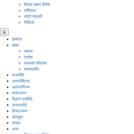
क्लिक खबर विशेष
राशिफल
फोटो ग्यालरी
भिडियो
☰
होमपेज
खबर
समाज
प्रदेश
आजको पत्रिका
सम्पादकीय
राजनीति
अन्तर्राष्ट्रिय
अर्थ/वाणिज्य
मनाेरञ्जन
विज्ञान प्रविधि
अन्तरर्वार्ता
विचार/ब्लग
खेलकुद
रोचक
अन्य