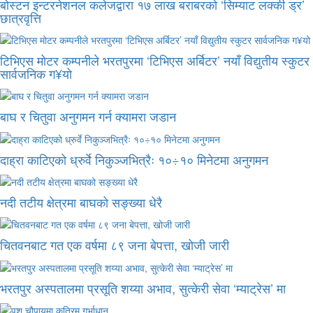
बोस्टन इन्टरनेशनल कलेजद्वारा १७ लाख बराबरको ‘सिम्याट लक्की ड्र’
छात्रवृत्ति
टिभिएस मोटर कम्पनीले भरतपुरमा ‘टिभिएस अर्बिटर’ नयाँ विद्युतीय स्कुटर
सार्वजनिक ग¥यो
बाघ र चितुवा अनुगमन गर्न क्यामरा जडान
दाह्रा काटिएको ध्रुर्वे निकुञ्जभित्रैः १०÷१० मिनेटमा अनुगमन
नदी तटीय क्षेत्रमा बाघको सङ्ख्या धेरै
चितवनबाट गत एक वर्षमा ८९ जना बेपत्ता, खोजी जारी
भरतपुर अस्पतालमा प्रसूति शय्या अभाव, सुत्केरी सेवा ‘म्याट्रेस’ मा