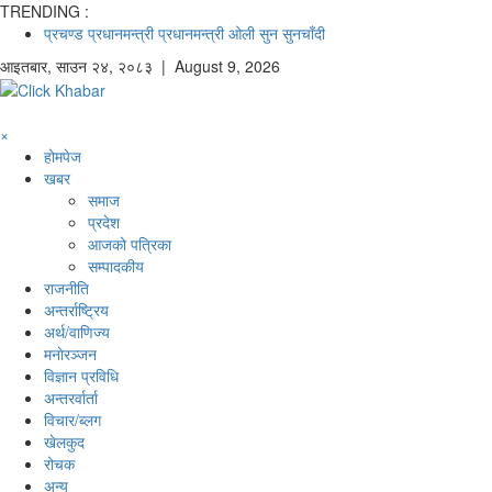
TRENDING :
प्रचण्ड
प्रधानमन्त्री
प्रधानमन्त्री ओली
सुन
सुनचाँदी
आइतबार
,
साउन
२४
,
२०८३
| August 9, 2026
×
होमपेज
खबर
समाज
प्रदेश
आजको पत्रिका
सम्पादकीय
राजनीति
अन्तर्राष्ट्रिय
अर्थ/वाणिज्य
मनाेरञ्जन
विज्ञान प्रविधि
अन्तरर्वार्ता
विचार/ब्लग
खेलकुद
रोचक
अन्य