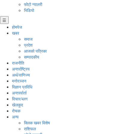
फोटो ग्यालरी
भिडियो
☰
होमपेज
खबर
समाज
प्रदेश
आजको पत्रिका
सम्पादकीय
राजनीति
अन्तर्राष्ट्रिय
अर्थ/वाणिज्य
मनाेरञ्जन
विज्ञान प्रविधि
अन्तरर्वार्ता
विचार/ब्लग
खेलकुद
रोचक
अन्य
क्लिक खबर विशेष
राशिफल