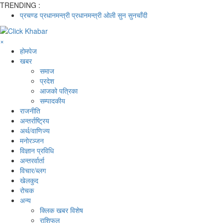
TRENDING :
प्रचण्ड
प्रधानमन्त्री
प्रधानमन्त्री ओली
सुन
सुनचाँदी
×
होमपेज
खबर
समाज
प्रदेश
आजको पत्रिका
सम्पादकीय
राजनीति
अन्तर्राष्ट्रिय
अर्थ/वाणिज्य
मनाेरञ्जन
विज्ञान प्रविधि
अन्तरर्वार्ता
विचार/ब्लग
खेलकुद
रोचक
अन्य
क्लिक खबर विशेष
राशिफल