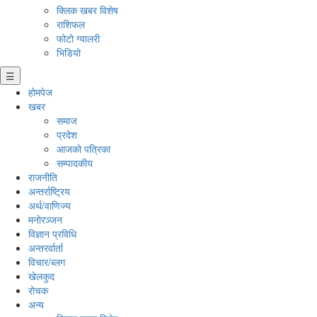
क्लिक खबर विशेष
राशिफल
फोटो ग्यालरी
भिडियो
☰
होमपेज
खबर
समाज
प्रदेश
आजको पत्रिका
सम्पादकीय
राजनीति
अन्तर्राष्ट्रिय
अर्थ/वाणिज्य
मनाेरञ्जन
विज्ञान प्रविधि
अन्तरर्वार्ता
विचार/ब्लग
खेलकुद
रोचक
अन्य