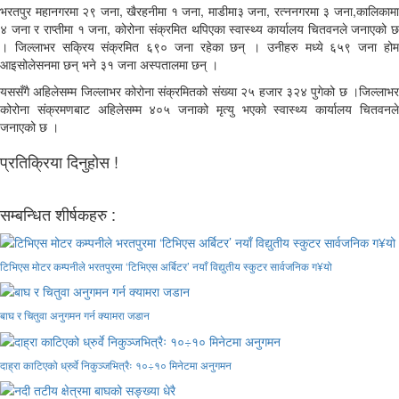
भरतपुर महानगरमा २९ जना, खैरहनीमा १ जना, माडीमा३ जना, रत्ननगरमा ३ जना,कालिकामा
४ जना र राप्तीमा १ जना, कोरोना संक्रमित थपिएका स्वास्थ्य कार्यालय चितवनले जनाएको छ
। जिल्लाभर सक्रिय संक्रमित ६९० जना रहेका छन् । उनीहरु मध्ये ६५९ जना होम
आइसोलेसनमा छन् भने ३१ जना अस्पतालमा छन् ।
यससँगै अहिलेसम्म जिल्लाभर कोरोना संक्रमितको संख्या २५ हजार ३२४ पुगेको छ ।जिल्लाभर
कोरोना संक्रमणबाट अहिलेसम्म ४०५ जनाको मृत्यु भएको स्वास्थ्य कार्यालय चितवनले
जनाएको छ ।
प्रतिक्रिया दिनुहोस !
सम्बन्धित शीर्षकहरु :
टिभिएस मोटर कम्पनीले भरतपुरमा ‘टिभिएस अर्बिटर’ नयाँ विद्युतीय स्कुटर सार्वजनिक ग¥यो
बाघ र चितुवा अनुगमन गर्न क्यामरा जडान
दाह्रा काटिएको ध्रुर्वे निकुञ्जभित्रैः १०÷१० मिनेटमा अनुगमन