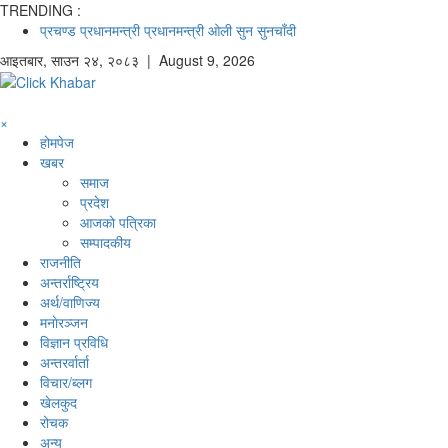
TRENDING :
प्रचण्ड
प्रधानमन्त्री
प्रधानमन्त्री ओली
सुन
सुनचाँदी
आइतबार
,
साउन
२४
,
२०८३
| August 9, 2026
×
होमपेज
खबर
समाज
प्रदेश
आजको पत्रिका
सम्पादकीय
राजनीति
अन्तर्राष्ट्रिय
अर्थ/वाणिज्य
मनाेरञ्जन
विज्ञान प्रविधि
अन्तरर्वार्ता
विचार/ब्लग
खेलकुद
रोचक
अन्य