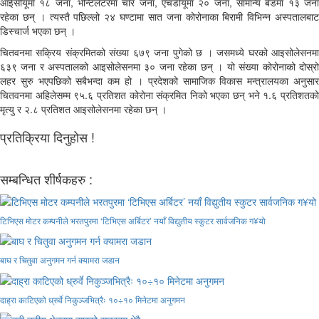
आईसीयूमा १८ जना, भेन्टिलेटरमा चार जना, एचडीयूमा २० जना, सामान्य बेडमा १३ जना
रहेका छन् । त्यस्तै पछिल्लो २४ घण्टामा सात जना कोरोनाका बिरामी विभिन्न अस्पतालबाट
डिस्चार्ज भएका छन् ।
चितवनमा सक्रिय संक्रमितको संख्या ६७९ जना पुगेको छ । जसमध्ये घरको आइसोलेसनमा
६३९ जना र अस्पतालको आइसोलेसनमा ३० जना रहेका छन् । यो संख्या कोरोनाको दोस्रो
लहर सुरु भएपछिको सबैभन्दा कम हो । प्रदेशको सामाजिक विकास मन्त्रालयका अनुसार
चितवनमा अहिलेसम्म ९५.६ प्रतिशत कोरोना संक्रमित निको भएका छन् भने १.६ प्रतिशतको
मृत्यु र २.८ प्रतिशत आइसोलेसनमा रहेका छन् ।
प्रतिक्रिया दिनुहोस !
सम्बन्धित शीर्षकहरु :
टिभिएस मोटर कम्पनीले भरतपुरमा ‘टिभिएस अर्बिटर’ नयाँ विद्युतीय स्कुटर सार्वजनिक ग¥यो
बाघ र चितुवा अनुगमन गर्न क्यामरा जडान
दाह्रा काटिएको ध्रुर्वे निकुञ्जभित्रैः १०÷१० मिनेटमा अनुगमन