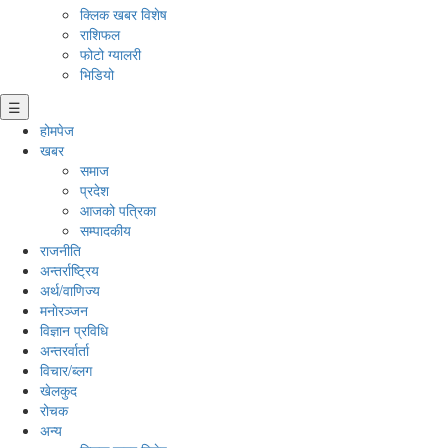
क्लिक खबर विशेष
राशिफल
फोटो ग्यालरी
भिडियो
☰
होमपेज
खबर
समाज
प्रदेश
आजको पत्रिका
सम्पादकीय
राजनीति
अन्तर्राष्ट्रिय
अर्थ/वाणिज्य
मनाेरञ्जन
विज्ञान प्रविधि
अन्तरर्वार्ता
विचार/ब्लग
खेलकुद
रोचक
अन्य