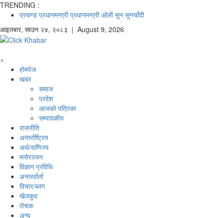
TRENDING :
प्रचण्ड
प्रधानमन्त्री
प्रधानमन्त्री ओली
सुन
सुनचाँदी
आइतबार
,
साउन
२४
,
२०८३
| August 9, 2026
×
होमपेज
खबर
समाज
प्रदेश
आजको पत्रिका
सम्पादकीय
राजनीति
अन्तर्राष्ट्रिय
अर्थ/वाणिज्य
मनाेरञ्जन
विज्ञान प्रविधि
अन्तरर्वार्ता
विचार/ब्लग
खेलकुद
रोचक
अन्य