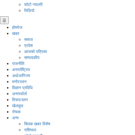
फोटो ग्यालरी
भिडियो
☰
होमपेज
खबर
समाज
प्रदेश
आजको पत्रिका
सम्पादकीय
राजनीति
अन्तर्राष्ट्रिय
अर्थ/वाणिज्य
मनाेरञ्जन
विज्ञान प्रविधि
अन्तरर्वार्ता
विचार/ब्लग
खेलकुद
रोचक
अन्य
क्लिक खबर विशेष
राशिफल