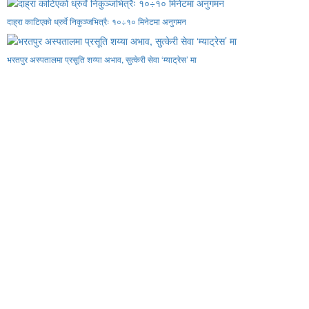
दाह्रा काटिएको ध्रुर्वे निकुञ्जभित्रैः १०÷१० मिनेटमा अनुगमन
भरतपुर अस्पतालमा प्रसूति शय्या अभाव, सुत्केरी सेवा ‘म्याट्रेस’ मा