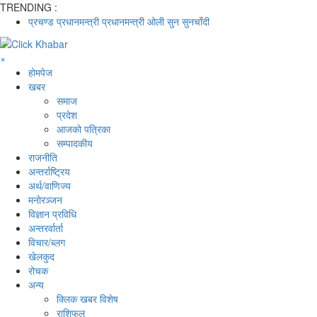
TRENDING :
प्रचण्ड
प्रधानमन्त्री
प्रधानमन्त्री ओली
सुन
सुनचाँदी
×
होमपेज
खबर
समाज
प्रदेश
आजको पत्रिका
सम्पादकीय
राजनीति
अन्तर्राष्ट्रिय
अर्थ/वाणिज्य
मनाेरञ्जन
विज्ञान प्रविधि
अन्तरर्वार्ता
विचार/ब्लग
खेलकुद
रोचक
अन्य
क्लिक खबर विशेष
राशिफल