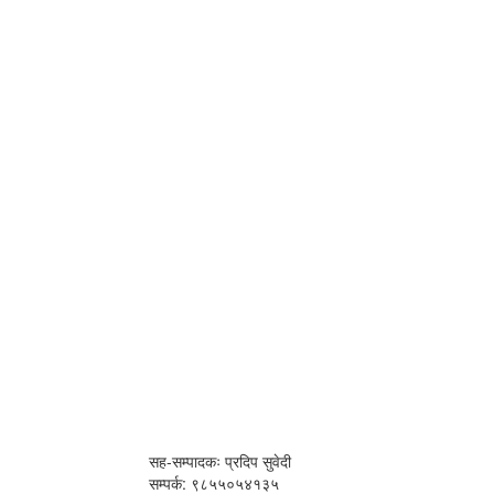
सह-सम्पादकः प्रदिप सुवेदी
सम्पर्क: ९८५५०५४१३५