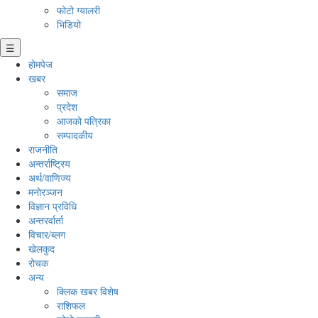
फोटो ग्यालरी
भिडियो
☰
होमपेज
खबर
समाज
प्रदेश
आजको पत्रिका
सम्पादकीय
राजनीति
अन्तर्राष्ट्रिय
अर्थ/वाणिज्य
मनाेरञ्जन
विज्ञान प्रविधि
अन्तरर्वार्ता
विचार/ब्लग
खेलकुद
रोचक
अन्य
क्लिक खबर विशेष
राशिफल