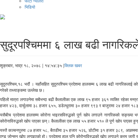
फोटो ग्यालरी
भिडियो
सुदूरपश्चिममा ६ लाख बढी नागरिकले 
शुक्रबार, भाद्र १८, २०७८
| १४:५४:३५ |
क्लिक खबर
सुदूरपश्चिम,१८ भदौं । यहाँसहित सुदूरपश्चिम प्रदेशमा हालसम्म ६ लाख बढी नागरिकलाई क
गरेको तथ्याङ्कमा उल्लेख छ।
पहिलो मात्रा लगाउनेमा सबैभन्दा बढी कैलालीका एक लाख ९५ हजार ३६१ व्यक्ति रहेका मन्
हजार ४२३, दार्चुलामा ३८ हजार ६५५, डडेल्धुरामा ३० हजार ९९३ र बाजुरामा २४ हजार १८३ व
यसैबीच प्रदेशमा हालसम्म कोरोना भाइरसविरुद्धको पूर्ण खोप लगाउने नागरिकको सङ्ख्या 
कोरोनाविरुद्धको खोप पाएका छन्। कैलालीका एक लाख ५५ हजार ५१० ले पूर्ण खोप पाएका हुन्
यस्तै कञ्चनपुरमा ८७ हजार ५८, बैतडीमा ३५ हजार ५२६, डोटीमा ३१ हजार ३८९, अछाममा ३०
एण्ड जोन्सन खोप लगाइएको हो। प्रदेशमा हाल पनि कोरोनाविरुद्धको खोप लगाउने क्रम जार