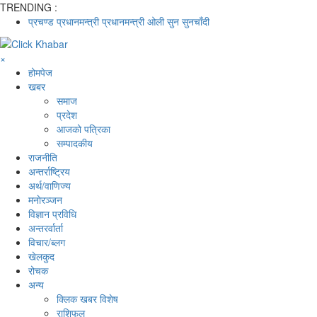
TRENDING :
प्रचण्ड
प्रधानमन्त्री
प्रधानमन्त्री ओली
सुन
सुनचाँदी
×
होमपेज
खबर
समाज
प्रदेश
आजको पत्रिका
सम्पादकीय
राजनीति
अन्तर्राष्ट्रिय
अर्थ/वाणिज्य
मनाेरञ्जन
विज्ञान प्रविधि
अन्तरर्वार्ता
विचार/ब्लग
खेलकुद
रोचक
अन्य
क्लिक खबर विशेष
राशिफल