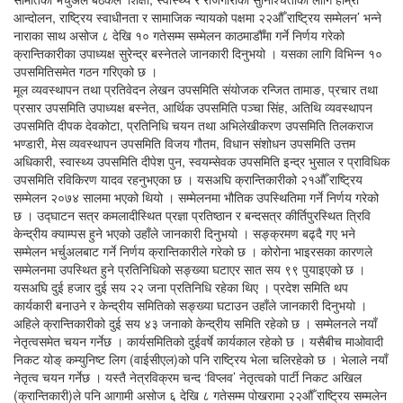
आन्दोलन, राष्ट्रिय स्वाधीनता र सामाजिक न्यायको पक्षमा २२औँ राष्ट्रिय सम्मेलन’ भन्ने
नाराका साथ असोज ८ देखि १० गतेसम्म सम्मेलन काठमाडौँमा गर्ने निर्णय गरेको
क्रान्तिकारीका उपाध्यक्ष सुरेन्द्र बस्नेतले जानकारी दिनुभयो । यसका लागि विभिन्न १०
उपसमितिसमेत गठन गरिएको छ ।
मूल व्यवस्थापन तथा प्रतिवेदन लेखन उपसमिति संयोजक रन्जित तामाङ, प्रचार तथा
प्रसार उपसमिति उपाध्यक्ष बस्नेत, आर्थिक उपसमिति पञ्चा सिंह, अतिथि व्यवस्थापन
उपसमिति दीपक देवकोटा, प्रतिनिधि चयन तथा अभिलेखीकरण उपसमिति तिलकराज
भण्डारी, मेस व्यवस्थापन उपसमिति विजय गौतम, विधान संशोधन उपसमिति उत्तम
अधिकारी, स्वास्थ्य उपसमिति दीपेश पुन, स्वयम्सेवक उपसमिति इन्द्र भुसाल र प्राविधिक
उपसमिति रविकिरण यादव रहनुभएका छ । यसअघि क्रान्तिकारीको २१औँ राष्ट्रिय
सम्मेलन २०७४ सालमा भएको थियो । सम्मेलनमा भौतिक उपस्थितिमा गर्ने निर्णय गरेको
छ । उद्घाटन सत्र कमलादीस्थित प्रज्ञा प्रतिष्ठान र बन्दसत्र कीर्तिपुरस्थित त्रिवि
केन्द्रीय क्याम्पस हुने भएको उहाँले जानकारी दिनुभयो । सङ्क्रमण बढ्दै गए भने
सम्मेलन भर्चुअलबाट गर्ने निर्णय क्रान्तिकारीले गरेको छ । कोरोना भाइरसका कारणले
सम्मेलनमा उपस्थित हुने प्रतिनिधिको सङ्ख्या घटाएर सात सय ९९ पुयाइएको छ ।
यसअघि दुई हजार दुई सय २२ जना प्रतिनिधि रहेका थिए । प्रदेश समिति थप
कार्यकारी बनाउने र केन्द्रीय समितिको सङ्ख्या घटाउन उहाँले जानकारी दिनुभयो ।
अहिले क्रान्तिकारीको दुई सय ४३ जनाको केन्द्रीय समिति रहेको छ । सम्मेलनले नयाँ
नेतृत्वसमेत चयन गर्नेछ । कार्यसमितिको दुईवर्षे कार्यकाल रहेको छ । यसैबीच माओवादी
निकट योङ् कम्युनिष्ट लिग (वाईसीएल)को पनि राष्ट्रिय भेला चलिरहेको छ । भेलाले नयाँ
नेतृत्व चयन गर्नेछ । यस्तै नेत्रविक्रम चन्द ‘विप्लव’ नेतृत्वको पार्टी निकट अखिल
(क्रान्तिकारी)ले पनि आगामी असोज ६ देखि ८ गतेसम्म पोखरामा २२औँ राष्ट्रिय सम्मलेन