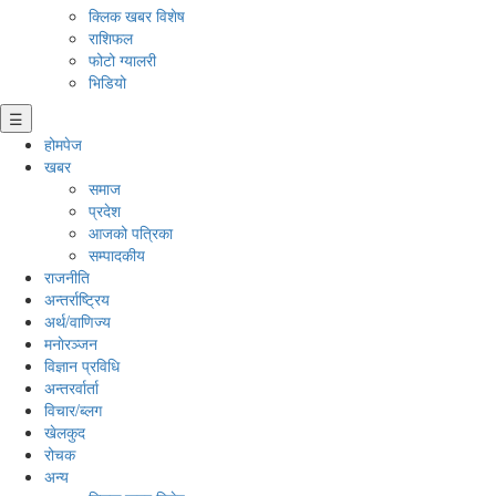
क्लिक खबर विशेष
राशिफल
फोटो ग्यालरी
भिडियो
☰
होमपेज
खबर
समाज
प्रदेश
आजको पत्रिका
सम्पादकीय
राजनीति
अन्तर्राष्ट्रिय
अर्थ/वाणिज्य
मनाेरञ्जन
विज्ञान प्रविधि
अन्तरर्वार्ता
विचार/ब्लग
खेलकुद
रोचक
अन्य