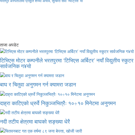
भरतपुर अस्पतालमा प्रसूति शय्या अभाव, सुत्केरी सेवा ‘म्याट्रेस’ मा
ताजा अपडेट
टिभिएस मोटर कम्पनीले भरतपुरमा ‘टिभिएस अर्बिटर’ नयाँ विद्युतीय स्कुटर
सार्वजनिक ग¥यो
बाघ र चितुवा अनुगमन गर्न क्यामरा जडान
दाह्रा काटिएको ध्रुर्वे निकुञ्जभित्रैः १०÷१० मिनेटमा अनुगमन
नदी तटीय क्षेत्रमा बाघको सङ्ख्या धेरै