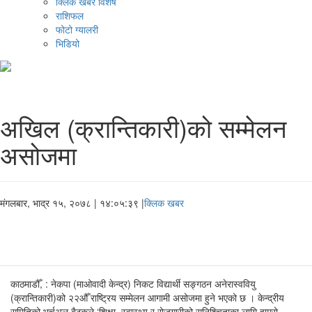
क्लिक खबर विशेष
राशिफल
फोटो ग्यालरी
भिडियो
अखिल (क्रान्तिकारी)को सम्मेलन
असोजमा
मंगलबार, भाद्र १५, २०७८
| १४:०५:३९ |
क्लिक खबर
काठमाडौँ, : नेकपा (माओवादी केन्द्र) निकट विद्यार्थी सङ्गठन अनेरास्ववियु
(क्रान्तिकारी)को २२औँ राष्ट्रिय सम्मेलन आगामी असोजमा हुने भएको छ । केन्द्रीय
समितिको भर्चुअल बैठकले ‘शिक्षा, स्वास्थ्य र रोजगारीको सुनिश्चिताका लागि हाम्रो