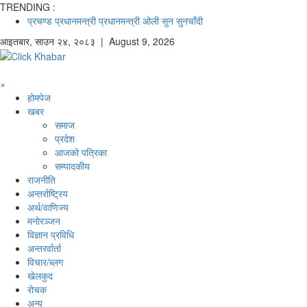
TRENDING :
प्रचण्ड
प्रधानमन्त्री
प्रधानमन्त्री ओली
सुन
सुनचाँदी
आइतबार
,
साउन
२४
,
२०८३
| August 9, 2026
×
होमपेज
खबर
समाज
प्रदेश
आजको पत्रिका
सम्पादकीय
राजनीति
अन्तर्राष्ट्रिय
अर्थ/वाणिज्य
मनाेरञ्जन
विज्ञान प्रविधि
अन्तरर्वार्ता
विचार/ब्लग
खेलकुद
रोचक
अन्य