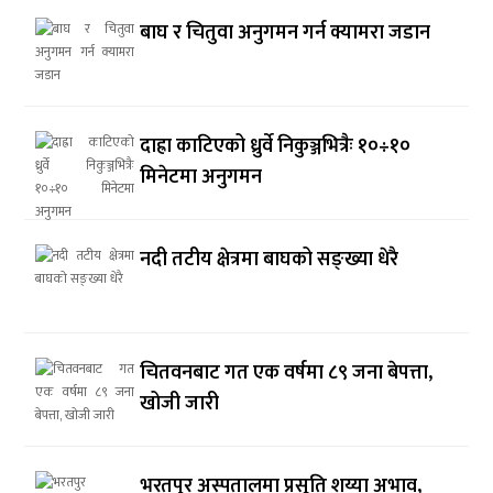
बाघ र चितुवा अनुगमन गर्न क्यामरा जडान
दाह्रा काटिएको ध्रुर्वे निकुञ्जभित्रैः १०÷१०
मिनेटमा अनुगमन
नदी तटीय क्षेत्रमा बाघको सङ्ख्या धेरै
चितवनबाट गत एक वर्षमा ८९ जना बेपत्ता,
खोजी जारी
भरतपुर अस्पतालमा प्रसूति शय्या अभाव,