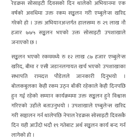
रेडक्रस सोसाइटी दिवसको दिन थालेको अभियानमा एक
अन्य
वर्षको अवधिमा उक्त रकम सङ्कलन गरी एम्बुलेन्स खरिद
क्लिक
गरेको हो । उक्त अभियानअन्तर्गत हालसम्म रु २९ लाख नौ
खबर
हजार ७७५ सङ्कलन भएको उक्त सोसाइटी उपशाखाले
विशेष
जनाएको छ ।
राशिफल
सङ्कलन भएको रकममध्ये रु १२ लाख ८७ हजार एम्बुलेन्स
खरिद, बीमा र एसी जडानलगायत खर्च भएको उपशाखाका
फोटो
सभापति रामदत्त पौडेलले जानकारी दिनुभयो ।
ग्यालरी
बोलकबुलका केही रकम उठ्न बाँकी रहेकाले केही दिनपछि
भिडियो
हुन गई रहेको सम्मान कार्यक्रममा उक्त सङ्कलन हुने विश्वास
गरिएको उहाँले बताउनुभयो । उपशाखाले एम्बुलेन्स खरिद
गरी सञ्चालन गर्न थालेपछि नेपाल रेडक्रस सोसाइटी दिवसकै
दिन यही आउँदो भदौ १९ गतेबाट अर्थ सङ्कलन कार्य बन्द गर्न
लागेको हो ।