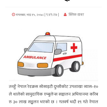
अर्थ/
| ९:४९:२७ |
क्लिक खबर
मंगलबार, भाद्र १५, २०७८
वाणिज्य
मनाेरञ्जन
विज्ञान
प्रविधि
अन्तरर्वार्ता
विचार/
ब्लग
तनहुँः नेपाल रेडक्रस सोसाइटी दुम्सीकोट उपशाखा व्यास–१०
खेलकुद
ले थालेको सामुदायिक एम्बुलेन्स सञ्चालन अभियानमा करिब
रोचक
रु ३० लाख सङ्कलन भएको छ । गतवर्ष भदौ १९ गते नेपाल