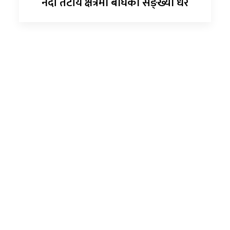
नदी तटीय क्षेत्रमा बाघको सङ्ख्या धेरै