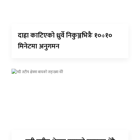
दाह्रा काटिएको ध्रुर्वे निकुञ्जभित्रैः १०÷१०
मिनेटमा अनुगमन