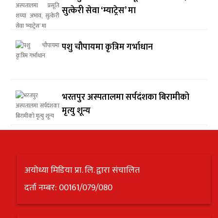
सुत्केरी सेवा ‘म्याट्रेस’ मा
पशु चौपायमा कृत्रिम गर्भाधान
भरतपुर अस्पतालमा सर्पदंशका बिरामीको
मृत्यु शून्य
अयोध्या मिडिया प्रा. लि. द्वारा संचालित
दर्ता नम्बर: 00161/079/080