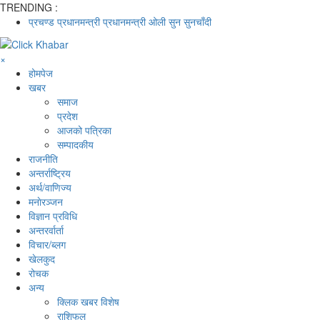
TRENDING :
प्रचण्ड
प्रधानमन्त्री
प्रधानमन्त्री ओली
सुन
सुनचाँदी
×
होमपेज
खबर
समाज
प्रदेश
आजको पत्रिका
सम्पादकीय
राजनीति
अन्तर्राष्ट्रिय
अर्थ/वाणिज्य
मनाेरञ्जन
विज्ञान प्रविधि
अन्तरर्वार्ता
विचार/ब्लग
खेलकुद
रोचक
अन्य
क्लिक खबर विशेष
राशिफल