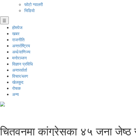
फोटो ग्यालरी
भिडियो
☰
होमपेज
खबर
राजनीति
अन्तर्राष्ट्रिय
अर्थ/वाणिज्य
मनाेरञ्जन
विज्ञान प्रविधि
अन्तरर्वार्ता
विचार/ब्लग
खेलकुद
रोचक
अन्य
चितवनमा कांग्रेसका ४५ जना जेष्ठ 