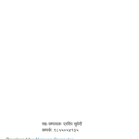
सह-सम्पादकः प्रदिप सुवेदी
सम्पर्क: ९८५५०५४१३५