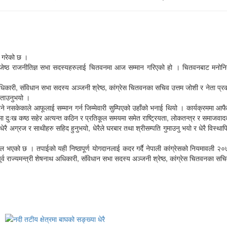
न गरेको छ ।
जेष्ठ राजनीतिज्ञ सभा सदस्यहरुलाई चितवनमा आज सम्मान गरिएको हो । चितवनबाट मनोनित भए
धिकारी, संविधान सभा सदस्य अञ्जनी श्रेष्ठ, कांग्रेस चितवनका सचिव उत्तम जोशी र नेता प्रकाश
बताउनुभयो ।
हुने नसकेकाले आफूलाई सम्मान गर्न जिम्मेवारी सुम्पिएको उहाँको भनाई थियो । कार्यक्रममा 
 दुःख कष्ठ सहेर अत्यन्त कठिन र प्रतिकूल समयमा समेत राष्ट्रियता, लोकतन्त्र र समाजवादक
रै अग्रज र साथीहरु सहिद हुनुभयो, धेरैले घरबार तथा श्रीसम्पति गुमाउनु भयो र धेरै विस्थापित
सफल भएको छ । तपाईको यही निष्ठापूर्ण योगदानलाई कदर गर्दै नेपाली कांग्रेसको नियमावली २०
ूर्व राज्यमन्त्री शेषनाथ अधिकारी, संविधान सभा सदस्य अञ्जनी श्रेष्ठ, कांग्रेस चितवनका 