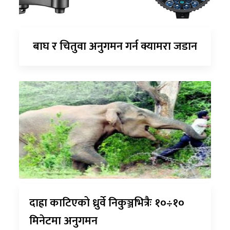
बाघ र चितुवा अनुगमन गर्न क्यामरा जडान
दाह्रा काटिएको ध्रुर्वे निकुञ्जभित्रैः १०÷१०
मिनेटमा अनुगमन