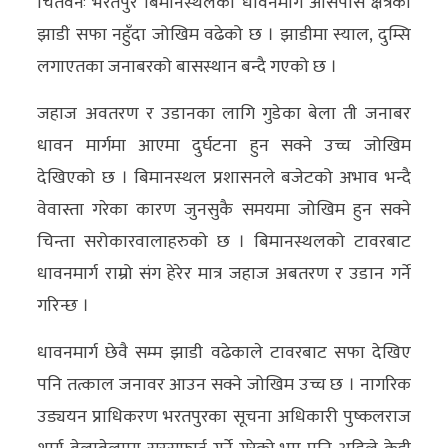
चितवनः भरतपुर बिमानस्थलको धावनमार्ग आसपास क्षेत्रको
अन्य
झाडी सफा नहुँदा जोखिम वढेको छ । झाडीमा स्याल, दुम्सि
लगाएतका जनाबरको बासस्थान बन्दै गएको छ ।
क्लिक
खबर
जहाज अवतरण र उडानका लागि गुडेका बेला ती जनाबर
विशेष
धावन मार्गमा आएमा दुर्घटना हुन सक्ने उच्च जोखिम
देखिएको छ । बिमानस्थल प्रशासनले बजेटको अभाव भन्दै
राशिफल
वेवास्ता गरेका कारण जुनसुकै समयमा जोखिम हुन सक्ने
फोटो
चिन्ता सरोकारवालाहरुको छ । बिमानस्थलको टावरबाट
ग्यालरी
धावनमार्ग राम्रो संग हेरेर मात्र जहाज अबतरण र उडान गर्ने
भिडियो
गरिन्छ ।
धावनमार्ग छेवै सम्म झाडी वढेकाले टावरबाट सफा देखिए
पनि तत्काल जनावर आउन सक्ने जोखिम उच्च छ । नागरिक
उड्ययन प्राधिकरण भरतपुरका सूचना अधिकारी पुष्कलराज