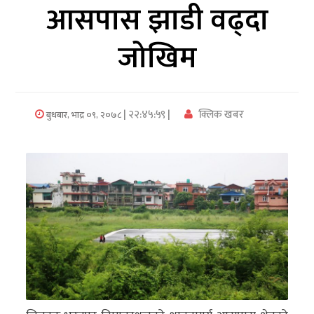
आसपास झाडी वढ्दा
अर्थ/
जोखिम
वाणिज्य
मनाेरञ्जन
| २२:४५:५९ |
क्लिक खबर
बुधबार, भाद्र ०९, २०७८
विज्ञान
प्रविधि
अन्तरर्वार्ता
विचार/
ब्लग
खेलकुद
रोचक