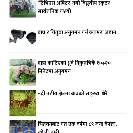
‘टिभिएस अर्बिटर’ नयाँ विद्युतीय स्कुटर
सार्वजनिक ग¥यो
बाघ र चितुवा अनुगमन गर्न क्यामरा जडान
दाह्रा काटिएको ध्रुर्वे निकुञ्जभित्रैः १०÷१०
मिनेटमा अनुगमन
नदी तटीय क्षेत्रमा बाघको सङ्ख्या धेरै
चितवनबाट गत एक वर्षमा ८९ जना बेपत्ता,
खोजी जारी