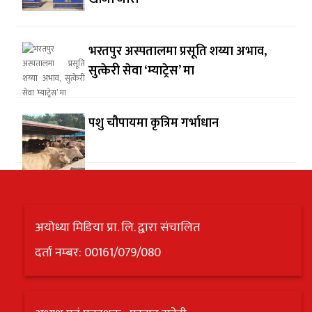
भरतपुर अस्पतालमा प्रसूति शय्या अभाव,
सुत्केरी सेवा ‘म्याट्रेस’ मा
पशु चौपायमा कृत्रिम गर्भाधान
अयोध्या मिडिया प्रा. लि. द्वारा संचालित
दर्ता नम्बर: 00161/079/080