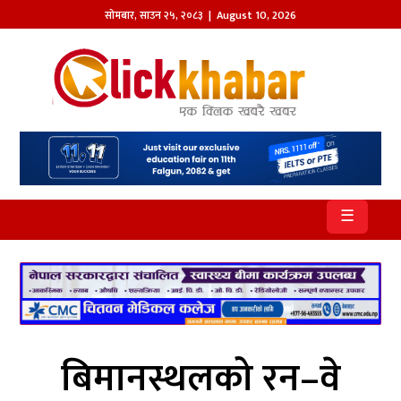
सोमबार
,
साउन
२५
,
२०८३
| August 10, 2026
होमपेज
खबर
समाज
प्रदेश
☰
आजको
पत्रिका
सम्पादकीय
राजनीति
बिमानस्थलको रन–वे
अन्तर्राष्ट्रिय