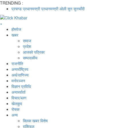
TRENDING :
प्रचण्ड
प्रधानमन्त्री
प्रधानमन्त्री ओली
सुन
सुनचाँदी
×
होमपेज
खबर
समाज
प्रदेश
आजको पत्रिका
सम्पादकीय
राजनीति
अन्तर्राष्ट्रिय
अर्थ/वाणिज्य
मनाेरञ्जन
विज्ञान प्रविधि
अन्तरर्वार्ता
विचार/ब्लग
खेलकुद
रोचक
अन्य
क्लिक खबर विशेष
राशिफल