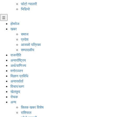
फोटो ग्यालरी
भिडियो
☰
होमपेज
खबर
समाज
प्रदेश
आजको पत्रिका
सम्पादकीय
राजनीति
अन्तर्राष्ट्रिय
अर्थ/वाणिज्य
मनाेरञ्जन
विज्ञान प्रविधि
अन्तरर्वार्ता
विचार/ब्लग
खेलकुद
रोचक
अन्य
क्लिक खबर विशेष
राशिफल