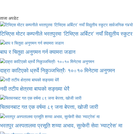
ताजा अपडेट
टिभिएस मोटर कम्पनीले भरतपुरमा ‘टिभिएस अर्बिटर’ नयाँ विद्युतीय स्कुट
बाघ र चितुवा अनुगमन गर्न क्यामरा जडान
दाह्रा काटिएको ध्रुर्वे निकुञ्जभित्रैः १०÷१० मिनेटमा अनुगमन
नदी तटीय क्षेत्रमा बाघको सङ्ख्या धेरै
चितवनबाट गत एक वर्षमा ८९ जना बेपत्ता, खोजी जारी
भरतपुर अस्पतालमा प्रसूति शय्या अभाव, सुत्केरी सेवा ‘म्याट्रेस’ मा