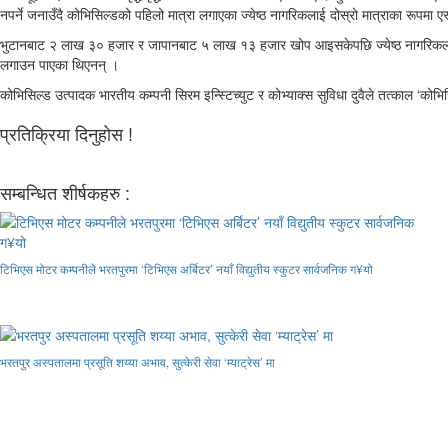
नपर्ने जनाउँदै कोभिसिल्डको पहिलो मात्रा लगाएका ज्येष्ठ नागरिकलाई दोस्रो मात्राका रूपमा
भुटानबाट २ लाख ३० हजार र जापानबाट ५ लाख १३ हजार खोप आइसकेपछि ज्येष्ठ नागरिकलाई ख
लगाउन पाएका थिएनन् ।
कोभिसिल्ड उत्पादक भारतीय कम्पनी सिरम इन्स्टिच्युट र कोभ्याक्स सुविधा दुवैले तत्काल ‘कोभि
प्रतिक्रिया दिनुहोस !
सम्बन्धित शीर्षकहरु :
टिभिएस मोटर कम्पनीले भरतपुरमा ‘टिभिएस अर्बिटर’ नयाँ विद्युतीय स्कुटर सार्वजनिक ग¥यो
भरतपुर अस्पतालमा प्रसूति शय्या अभाव, सुत्केरी सेवा ‘म्याट्रेस’ मा