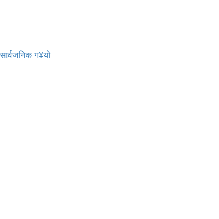
र सार्वजनिक ग¥यो