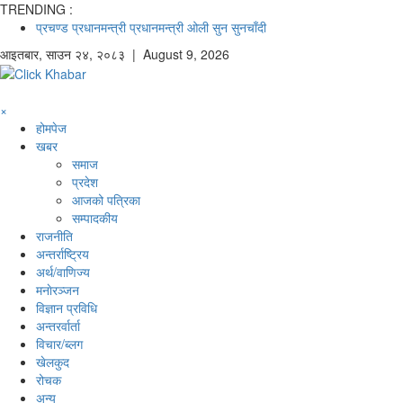
TRENDING :
प्रचण्ड
प्रधानमन्त्री
प्रधानमन्त्री ओली
सुन
सुनचाँदी
आइतबार
,
साउन
२४
,
२०८३
| August 9, 2026
×
होमपेज
खबर
समाज
प्रदेश
आजको पत्रिका
सम्पादकीय
राजनीति
अन्तर्राष्ट्रिय
अर्थ/वाणिज्य
मनाेरञ्जन
विज्ञान प्रविधि
अन्तरर्वार्ता
विचार/ब्लग
खेलकुद
रोचक
अन्य