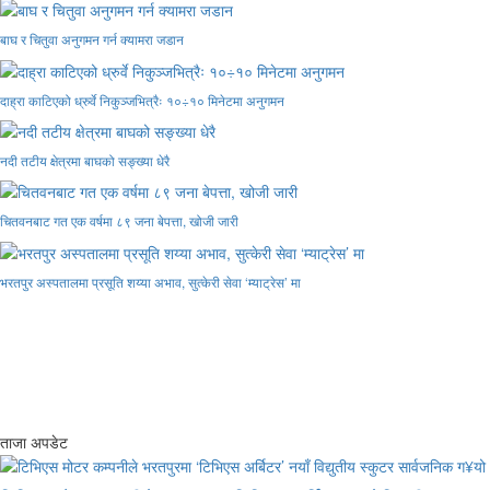
बाघ र चितुवा अनुगमन गर्न क्यामरा जडान
दाह्रा काटिएको ध्रुर्वे निकुञ्जभित्रैः १०÷१० मिनेटमा अनुगमन
नदी तटीय क्षेत्रमा बाघको सङ्ख्या धेरै
चितवनबाट गत एक वर्षमा ८९ जना बेपत्ता, खोजी जारी
भरतपुर अस्पतालमा प्रसूति शय्या अभाव, सुत्केरी सेवा ‘म्याट्रेस’ मा
ताजा अपडेट