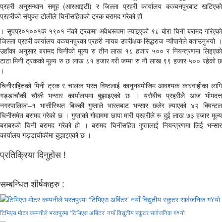
प्रहरी अनुसन्धान समूह (आरआइटी) र जिल्ला प्रहरी कार्यालय कञ्चनपुरबाट खटिएको
प्रहरीको संयुक्त टोलीले चिनीसहितको ट्रक बरामद गरेको हो
। सुपप्र०१००१क १९०१ नंको ट्रकमा अवैधरूपमा ल्याइएको ९८ बोरा चिनी बरामद गरिएको
जिल्ला प्रहरी कार्यालय कञ्चनपुरका प्रहरी नायब उपरीक्षक सिद्धराज न्यौपानेले बताउनुभयो ।
उहाँका अनुसार बरामद चिनीको मूल्य रु तीन लाख १८ हजार ५०० र नियन्त्रणमा लिइएको
टाटा मिनी ट्रकको मूल्य रु छ लाख ८१ हजार गरी जम्मा रु नौ लाख ९९ हजार ५०० रहेको छ
।
चिनीसहितको मिनी ट्रक र चालक भरत विष्टलाई कानूनबमोजिम आवश्यक कारवाहीका लागि
गड्डाचौकी चौकी भन्सार कार्यालयमा बुझाइएको छ । यसैबीच प्रहरीले आज भीमदत्त
नगरपालिका–१ भासीस्थित बिक्की गुप्ताले भारतबाट भन्सार छलेर ल्याएको ४२ क्विन्टल
चिनीसमेत बरामद गरेको छ । गुप्ताको गोदाममा छापा मारी प्रहरीले रु दुई लाख ७३ हजार मूल्य
बराबरको चिनी बरामद गरेको हो । बरामद चिनीसहित गुप्तालाई नियन्त्रणमा लिई भन्सार
कार्यालय गड्डाचौकीमा बुझाइएको छ ।
प्रतिक्रिया दिनुहोस !
सम्बन्धित शीर्षकहरु :
टिभिएस मोटर कम्पनीले भरतपुरमा ‘टिभिएस अर्बिटर’ नयाँ विद्युतीय स्कुटर सार्वजनिक ग¥यो