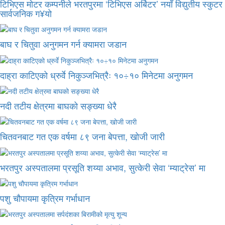
टिभिएस मोटर कम्पनीले भरतपुरमा ‘टिभिएस अर्बिटर’ नयाँ विद्युतीय स्कुटर
सार्वजनिक ग¥यो
बाघ र चितुवा अनुगमन गर्न क्यामरा जडान
दाह्रा काटिएको ध्रुर्वे निकुञ्जभित्रैः १०÷१० मिनेटमा अनुगमन
नदी तटीय क्षेत्रमा बाघको सङ्ख्या धेरै
चितवनबाट गत एक वर्षमा ८९ जना बेपत्ता, खोजी जारी
भरतपुर अस्पतालमा प्रसूति शय्या अभाव, सुत्केरी सेवा ‘म्याट्रेस’ मा
पशु चौपायमा कृत्रिम गर्भाधान