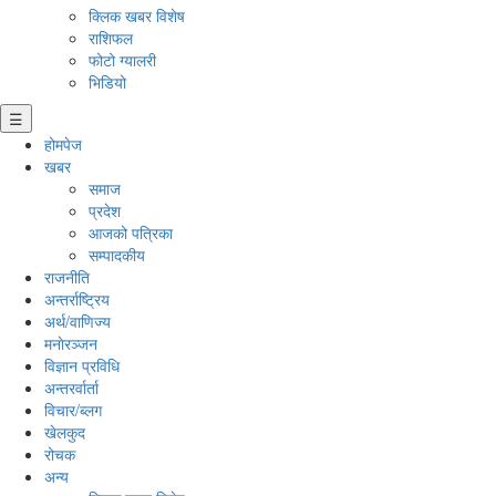
क्लिक खबर विशेष
राशिफल
फोटो ग्यालरी
भिडियो
☰
होमपेज
खबर
समाज
प्रदेश
आजको पत्रिका
सम्पादकीय
राजनीति
अन्तर्राष्ट्रिय
अर्थ/वाणिज्य
मनाेरञ्जन
विज्ञान प्रविधि
अन्तरर्वार्ता
विचार/ब्लग
खेलकुद
रोचक
अन्य