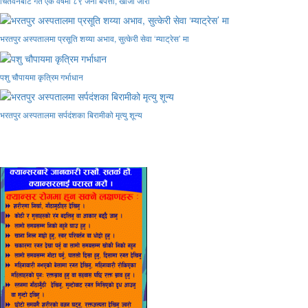
चितवनबाट गत एक वर्षमा ८९ जना बेपत्ता, खोजी जारी
भरतपुर अस्पतालमा प्रसूति शय्या अभाव, सुत्केरी सेवा ‘म्याट्रेस’ मा
पशु चौपायमा कृत्रिम गर्भाधान
भरतपुर अस्पतालमा सर्पदंशका बिरामीको मृत्यु शून्य