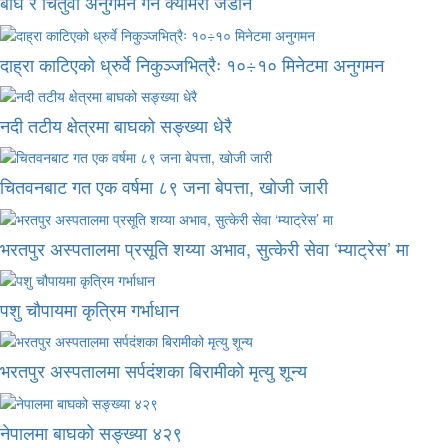
बाघ र चितुवा अनुगमन गर्न क्यामरा जडान
दाह्रा काटिएको ध्रुर्वे निकुञ्जभित्रैः १०÷१० मिनेटमा अनुगमन
नदी तटीय क्षेत्रमा बाघको सङ्ख्या धेरै
चितवनबाट गत एक वर्षमा ८९ जना बेपत्ता, खोजी जारी
भरतपुर अस्पतालमा प्रसूति शय्या अभाव, सुत्केरी सेवा ‘म्याट्रेस’ मा
पशु चौपायमा कृत्रिम गर्भाधान
भरतपुर अस्पतालमा सर्पदंशका बिरामीको मृत्यु शून्य
नेपालमा बाघको सङ्ख्या ४२९