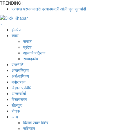
TRENDING :
प्रचण्ड
प्रधानमन्त्री
प्रधानमन्त्री ओली
सुन
सुनचाँदी
×
होमपेज
खबर
समाज
प्रदेश
आजको पत्रिका
सम्पादकीय
राजनीति
अन्तर्राष्ट्रिय
अर्थ/वाणिज्य
मनाेरञ्जन
विज्ञान प्रविधि
अन्तरर्वार्ता
विचार/ब्लग
खेलकुद
रोचक
अन्य
क्लिक खबर विशेष
राशिफल