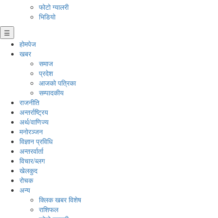
फोटो ग्यालरी
भिडियो
☰
होमपेज
खबर
समाज
प्रदेश
आजको पत्रिका
सम्पादकीय
राजनीति
अन्तर्राष्ट्रिय
अर्थ/वाणिज्य
मनाेरञ्जन
विज्ञान प्रविधि
अन्तरर्वार्ता
विचार/ब्लग
खेलकुद
रोचक
अन्य
क्लिक खबर विशेष
राशिफल