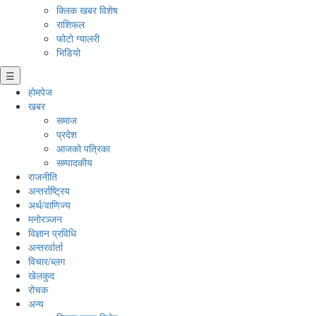
क्लिक खबर विशेष
राशिफल
फोटो ग्यालरी
भिडियो
☰
होमपेज
खबर
समाज
प्रदेश
आजको पत्रिका
सम्पादकीय
राजनीति
अन्तर्राष्ट्रिय
अर्थ/वाणिज्य
मनाेरञ्जन
विज्ञान प्रविधि
अन्तरर्वार्ता
विचार/ब्लग
खेलकुद
रोचक
अन्य