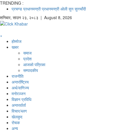
TRENDING :
प्रचण्ड
प्रधानमन्त्री
प्रधानमन्त्री ओली
सुन
सुनचाँदी
शनिबार
,
साउन
२३
,
२०८३
| August 8, 2026
×
होमपेज
खबर
समाज
प्रदेश
आजको पत्रिका
सम्पादकीय
राजनीति
अन्तर्राष्ट्रिय
अर्थ/वाणिज्य
मनाेरञ्जन
विज्ञान प्रविधि
अन्तरर्वार्ता
विचार/ब्लग
खेलकुद
रोचक
अन्य