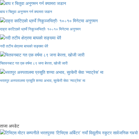
बाघ र चितुवा अनुगमन गर्न क्यामरा जडान
दाह्रा काटिएको ध्रुर्वे निकुञ्जभित्रैः १०÷१० मिनेटमा अनुगमन
नदी तटीय क्षेत्रमा बाघको सङ्ख्या धेरै
चितवनबाट गत एक वर्षमा ८९ जना बेपत्ता, खोजी जारी
भरतपुर अस्पतालमा प्रसूति शय्या अभाव, सुत्केरी सेवा ‘म्याट्रेस’ मा
ताजा अपडेट