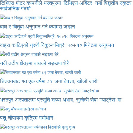
टिभिएस मोटर कम्पनीले भरतपुरमा ‘टिभिएस अर्बिटर’ नयाँ विद्युतीय स्कुटर
सार्वजनिक ग¥यो
बाघ र चितुवा अनुगमन गर्न क्यामरा जडान
दाह्रा काटिएको ध्रुर्वे निकुञ्जभित्रैः १०÷१० मिनेटमा अनुगमन
नदी तटीय क्षेत्रमा बाघको सङ्ख्या धेरै
चितवनबाट गत एक वर्षमा ८९ जना बेपत्ता, खोजी जारी
भरतपुर अस्पतालमा प्रसूति शय्या अभाव, सुत्केरी सेवा ‘म्याट्रेस’ मा
पशु चौपायमा कृत्रिम गर्भाधान