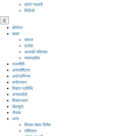
फोटो ग्यालरी
भिडियो
☰
होमपेज
खबर
समाज
प्रदेश
आजको पत्रिका
सम्पादकीय
राजनीति
अन्तर्राष्ट्रिय
अर्थ/वाणिज्य
मनाेरञ्जन
विज्ञान प्रविधि
अन्तरर्वार्ता
विचार/ब्लग
खेलकुद
रोचक
अन्य
क्लिक खबर विशेष
राशिफल