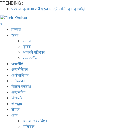
TRENDING :
प्रचण्ड
प्रधानमन्त्री
प्रधानमन्त्री ओली
सुन
सुनचाँदी
×
होमपेज
खबर
समाज
प्रदेश
आजको पत्रिका
सम्पादकीय
राजनीति
अन्तर्राष्ट्रिय
अर्थ/वाणिज्य
मनाेरञ्जन
विज्ञान प्रविधि
अन्तरर्वार्ता
विचार/ब्लग
खेलकुद
रोचक
अन्य
क्लिक खबर विशेष
राशिफल