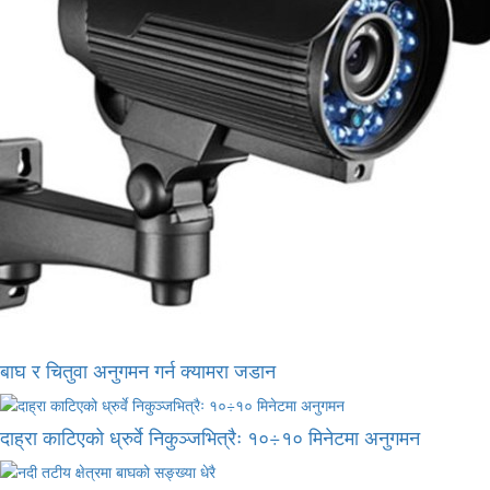
बाघ र चितुवा अनुगमन गर्न क्यामरा जडान
दाह्रा काटिएको ध्रुर्वे निकुञ्जभित्रैः १०÷१० मिनेटमा अनुगमन