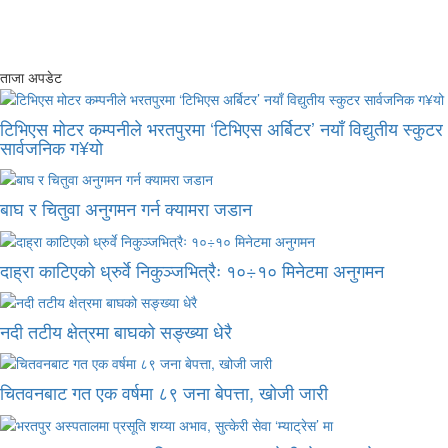
ताजा अपडेट
टिभिएस मोटर कम्पनीले भरतपुरमा ‘टिभिएस अर्बिटर’ नयाँ विद्युतीय स्कुटर
सार्वजनिक ग¥यो
बाघ र चितुवा अनुगमन गर्न क्यामरा जडान
दाह्रा काटिएको ध्रुर्वे निकुञ्जभित्रैः १०÷१० मिनेटमा अनुगमन
नदी तटीय क्षेत्रमा बाघको सङ्ख्या धेरै
चितवनबाट गत एक वर्षमा ८९ जना बेपत्ता, खोजी जारी