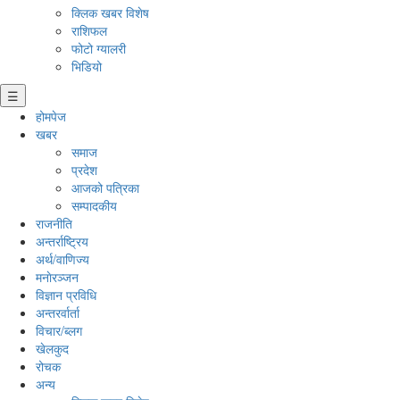
क्लिक खबर विशेष
राशिफल
फोटो ग्यालरी
भिडियो
☰
होमपेज
खबर
समाज
प्रदेश
आजको पत्रिका
सम्पादकीय
राजनीति
अन्तर्राष्ट्रिय
अर्थ/वाणिज्य
मनाेरञ्जन
विज्ञान प्रविधि
अन्तरर्वार्ता
विचार/ब्लग
खेलकुद
रोचक
अन्य