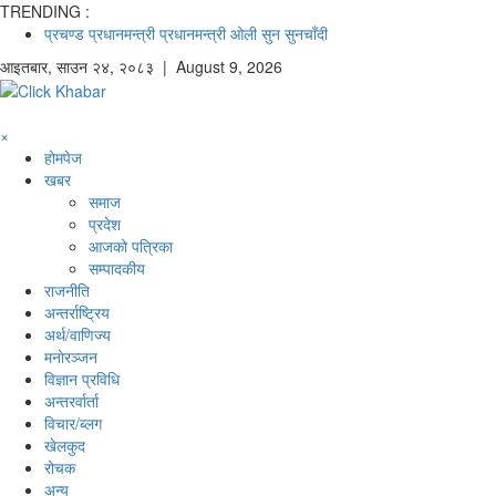
TRENDING :
प्रचण्ड
प्रधानमन्त्री
प्रधानमन्त्री ओली
सुन
सुनचाँदी
आइतबार
,
साउन
२४
,
२०८३
| August 9, 2026
×
होमपेज
खबर
समाज
प्रदेश
आजको पत्रिका
सम्पादकीय
राजनीति
अन्तर्राष्ट्रिय
अर्थ/वाणिज्य
मनाेरञ्जन
विज्ञान प्रविधि
अन्तरर्वार्ता
विचार/ब्लग
खेलकुद
रोचक
अन्य