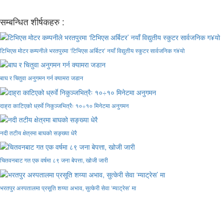
सम्बन्धित शीर्षकहरु :
टिभिएस मोटर कम्पनीले भरतपुरमा ‘टिभिएस अर्बिटर’ नयाँ विद्युतीय स्कुटर सार्वजनिक ग¥यो
बाघ र चितुवा अनुगमन गर्न क्यामरा जडान
दाह्रा काटिएको ध्रुर्वे निकुञ्जभित्रैः १०÷१० मिनेटमा अनुगमन
नदी तटीय क्षेत्रमा बाघको सङ्ख्या धेरै
चितवनबाट गत एक वर्षमा ८९ जना बेपत्ता, खोजी जारी
भरतपुर अस्पतालमा प्रसूति शय्या अभाव, सुत्केरी सेवा ‘म्याट्रेस’ मा