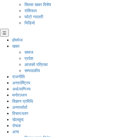
क्लिक खबर विशेष
राशिफल
फोटो ग्यालरी
भिडियो
☰
होमपेज
खबर
समाज
प्रदेश
आजको पत्रिका
सम्पादकीय
राजनीति
अन्तर्राष्ट्रिय
अर्थ/वाणिज्य
मनाेरञ्जन
विज्ञान प्रविधि
अन्तरर्वार्ता
विचार/ब्लग
खेलकुद
रोचक
अन्य