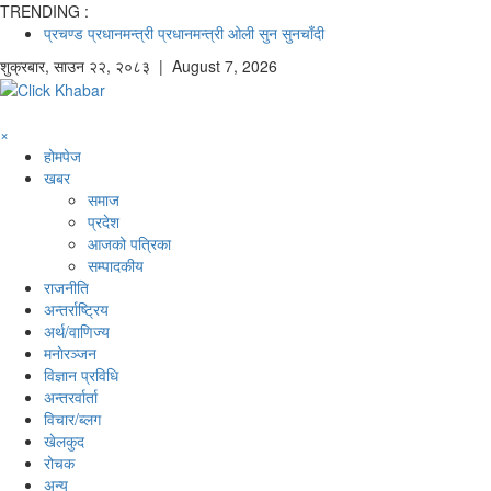
TRENDING :
प्रचण्ड
प्रधानमन्त्री
प्रधानमन्त्री ओली
सुन
सुनचाँदी
शुक्रबार
,
साउन
२२
,
२०८३
| August 7, 2026
×
होमपेज
खबर
समाज
प्रदेश
आजको पत्रिका
सम्पादकीय
राजनीति
अन्तर्राष्ट्रिय
अर्थ/वाणिज्य
मनाेरञ्जन
विज्ञान प्रविधि
अन्तरर्वार्ता
विचार/ब्लग
खेलकुद
रोचक
अन्य