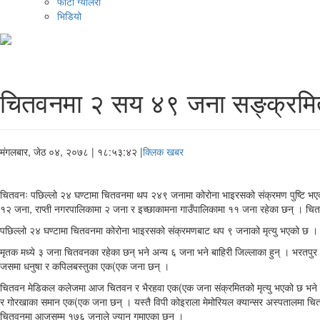
फोटो ग्यालरी
भिडियो
चितवनमा २ सय ४९ जना सङ्क्रमि
मंगलबार, जेठ ०४, २०७८
| १८:५३:४२ |
क्लिक खबर
चितवनः पछिल्लो २४ घण्टामा चितवनमा थप २४९ जनामा कोरोना भाइरसको संक्रमण पुष्टि भए
१२ जना, राप्ती नगरपालिकामा २ जना र इच्छाकामना गाउँपालिकामा ११ जना रहेका छन् । चि
पछिल्लो २४ घण्टामा चितवनमा कोरोना भाइरसको संक्रमणबाट थप ९ जनाको मृत्यु भएको छ । स्
मृतक मध्ये ३ जना चितवनका रहेका छन् भने अन्य ६ जना भने बाहिरी जिल्लाका हुन् । भरतपु
जसमा धनुषा र कपिलबस्तुका एक(एक जना छन् ।
चितवन मेडिकल कलेजमा आज चितवन र भैरहवा एक(एक जना संक्रमितको मृत्यु भएको छ भने
र गोरखाका समान एक(एक जना छन् । यस्तै विपी कोइराला मेमोरियल क्यान्सर अस्पतालमा चितव
चितवनमा आजसम्म १७६ जनाले ज्यान गुमाएका छन् ।