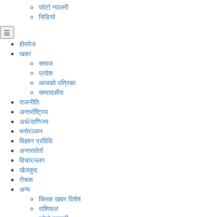
फोटो ग्यालरी
भिडियो
☰
होमपेज
खबर
समाज
प्रदेश
आजको पत्रिका
सम्पादकीय
राजनीति
अन्तर्राष्ट्रिय
अर्थ/वाणिज्य
मनाेरञ्जन
विज्ञान प्रविधि
अन्तरर्वार्ता
विचार/ब्लग
खेलकुद
रोचक
अन्य
क्लिक खबर विशेष
राशिफल