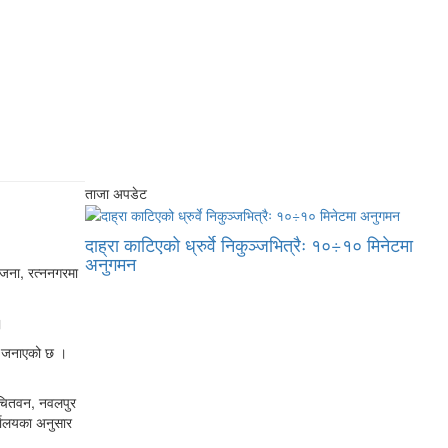
ताजा अपडेट
दाह्रा काटिएको ध्रुर्वे निकुञ्जभित्रैः १०÷१० मिनेटमा
अनुगमन
जना, रत्ननगरमा
।
ले जनाएको छ ।
 चितवन, नवलपुर
्यालयका अनुसार