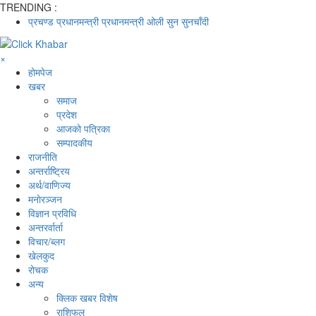
TRENDING :
प्रचण्ड
प्रधानमन्त्री
प्रधानमन्त्री ओली
सुन
सुनचाँदी
×
होमपेज
खबर
समाज
प्रदेश
आजको पत्रिका
सम्पादकीय
राजनीति
अन्तर्राष्ट्रिय
अर्थ/वाणिज्य
मनाेरञ्जन
विज्ञान प्रविधि
अन्तरर्वार्ता
विचार/ब्लग
खेलकुद
रोचक
अन्य
क्लिक खबर विशेष
राशिफल