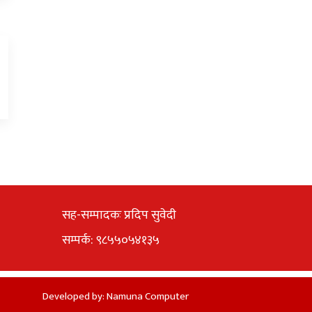
सह-सम्पादकः प्रदिप सुवेदी
सम्पर्क: ९८५५०५४१३५
Developed by:
Namuna Computer