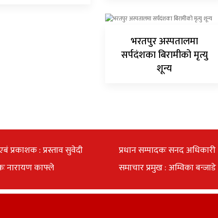
भरतपुर अस्पतालमा
सर्पदंशका बिरामीको मृत्यु
शून्य
एबं प्रकाशक : प्रस्ताव सुवेदी
प्रधान सम्पादकः सनद अधिकारी
कः नारायण काफ्ले
समाचार प्रमुख : अम्विका बन्जाडे