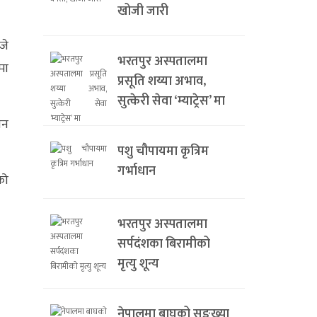
खोजी जारी
जे
भरतपुर अस्पतालमा
मा
प्रसूति शय्या अभाव,
सुत्केरी सेवा ‘म्याट्रेस’ मा
ान
पशु चौपायमा कृत्रिम
गर्भाधान
को
भरतपुर अस्पतालमा
सर्पदंशका बिरामीको
मृत्यु शून्य
नेपालमा बाघको सङ्ख्या