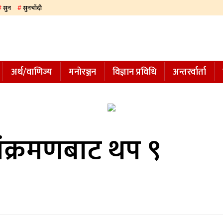
सुन
सुनचाँदी
अर्थ/वाणिज्य
मनाेरञ्जन
विज्ञान प्रविधि
अन्तरर्वार्ता
संक्रमणबाट थप ९