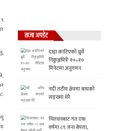
 ९
ार
ताजा अपडेट
दाह्रा काटिएको ध्रुर्वे
ु,
निकुञ्जभित्रैः १०÷१०
मिनेटमा अनुगमन
े,
५१
नदी तटीय क्षेत्रमा बाघको
८:
सङ्ख्या धेरै
यु
चितवनबाट गत एक
मा
वर्षमा ८९ जना बेपत्ता,