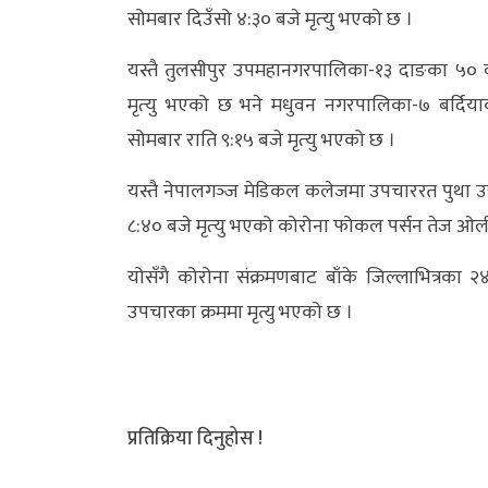
सोमबार दिउँसो ४:३० बजे मृत्‍यु भएको छ ।
अन्य
यस्तै तुलसीपुर उपमहानगरपालिका-१३ दाङका ५० वर
क्लिक
मृत्‍यु भएको छ भने मधुवन नगरपालिका-७ बर्दिय
खबर
सोमबार राति ९:१५ बजे मृत्‍यु भएको छ ।
विशेष
यस्तै नेपालगञ्‍ज मेडिकल कलेजमा उपचाररत पुथा उत्
राशिफल
८:४० बजे मृत्‍यु भएको कोरोना फोकल पर्सन तेज ओल
फोटो
योसँगै कोरोना संक्रमणबाट बाँके जिल्लाभित्रका 
ग्यालरी
उपचारका क्रममा मृत्यु भएको छ ।
भिडियो
प्रतिक्रिया दिनुहोस !