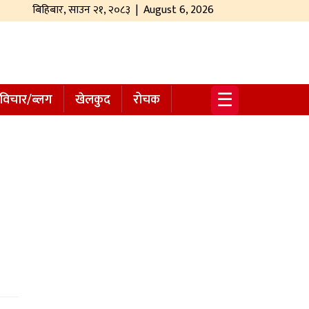
बिहिबार
,
साउन
२१
,
२०८३
| August 6, 2026
☰
विचार/ब्लग
खेलकुद
रोचक