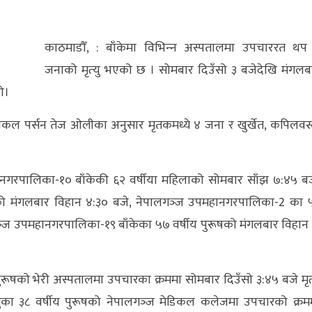
काठमाडौँ, : बाँकेमा विभिन्‍न अस्पतालमा उपचाररत थप
जनाको मृत्‍यु भएको छ । सोमबार दिउँसो ३ बजेदेखि मंगलब
हो।
फोकल पर्सन तेज ओलीका अनुसार मृतकमध्ये ४ जना र खुर्खेत, कपिलवस्त
ानगरपालिका-१० बाँकेकी ६२ वर्षीया महिलाको सोमबार साँझ ७:४५ बज
ूषको मंगलबार विहान ४:३० बजे, नेपालगञ्‍ज उपमहानगरपालिका-2 का 
गञ्‍ज उपमहानगरपालिका-१९ बाँकेका ५७ वर्षीय पुरूषको मंगलबार विहान 
 पुरूषको भेरी अस्पतालमा उपचारका क्रममा सोमबार दिउँसो ३:४५ बजे मृत्‍
ा ३८ वर्षीय पुरूषको नेपालगञ्‍ज मेडिकल कलेजमा उपचारको क्रम