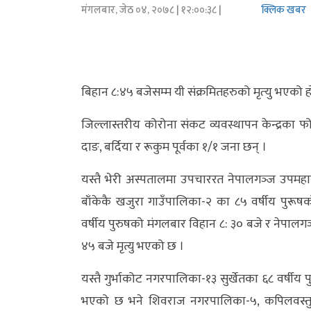
मंगलबार, जेठ ०४, २०७८
| १२:००:३८ |
क्लिक खबर
अर्थ/
वाणिज्य
मनाेरञ्जन
बिहान ८:४५ बजेसम्‍म यी संक्रमितहरुको मृत्‍यु भएको 
विज्ञान
जिल्लास्तरीय कोरोना संकट व्यवस्थापन केन्द्रका 
प्रविधि
दाङ, बर्दिया र रूकुम पूर्वका १/१ जना छन् ।
अन्तरर्वार्ता
यस्तै भेरी अस्पतालमा उपचाररत नेपालगञ्‍ज उपमह
बाँकेकै खजुरा गाउँपालिका-२ का ८५ वर्षीय पुर
विचार/
वर्षीय पुरुषको मंगलबार विहान ८: ३० बजे र नेपाल
ब्लग
४५ बजे मृत्यु भएको छ ।
खेलकुद
यस्तै गुर्भाकोट नगरपालिका-१३ सुर्खेतका ६८ वर्षीय
रोचक
भएको छ भने शिवराज नगरपालिका-५, कपिलवस्तुक