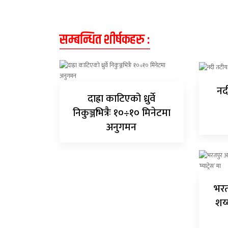
सम्बन्धित शीर्षकहरु :
नदी
दाह्रा काटिएको ध्रुर्वे
निकुञ्जभित्रैः १०÷१० मिनेटमा
अनुगमन
भरत
शय्