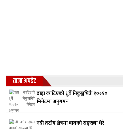
ताजा अपडेट
दाह्रा काटिएको ध्रुर्वे निकुञ्जभित्रैः १०÷१०
मिनेटमा अनुगमन
नदी तटीय क्षेत्रमा बाघको सङ्ख्या धेरै