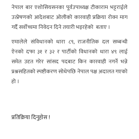
अन्य
नेपाल बार एशोसियसनका पूर्वउपाध्यक्ष टीकाराम भट्टराईले
उत्प्रेषणको आदेशबाट ओलीको कारवाही प्रक्रिया रोक्न माग
क्लिक
गर्दै सर्वोच्चमा निवेदन दिने तयारी भइरहेको बताए ।
खबर
विशेष
एमालेले संविधानको धारा ८९, राजनीतिक दल सम्बन्धी
ऐनको दफा ३१ र ३२ र पार्टीको विधानको धारा ४९ लाई
राशिफल
समेत उदृत गरेर सांसद पदबाट किन कारवाही नगर्ने भन्ने
फोटो
प्रश्नसहितको स्पष्टीकरण सोधेपछि नेपाल पक्ष अदालत गएको
ग्यालरी
हो ।
भिडियो
प्रतिक्रिया दिनुहोस !