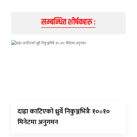
सम्बन्धित शीर्षकहरु :
दाह्रा काटिएको ध्रुर्वे निकुञ्जभित्रैः १०÷१०
मिनेटमा अनुगमन