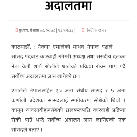
अदालतमा
अर्थ/
वाणिज्य
| १३:५५:३३ |
क्लिक खबर
बुधबार, बैशाख ०८, २०७८
मनाेरञ्जन
काठमाडौं, : नेकपा एमालेको माधव नेपाल पक्षले
विज्ञान
सांसद पदबाट कारवाही गर्नेगरी अध्यक्ष तथा संसदीय दलका
प्रविधि
नेता केपी शर्मा ओलीले थालेको प्रक्रिया रोक्न माग गर्दै
अन्तरर्वार्ता
सर्वोच्च अदालतमा जान लागेको छ ।
विचार/
एमालेले नेपालसहित २७ जना संघीय सांसद र ५ जना
ब्लग
कर्णाली प्रदेशका सांसदलाई स्पष्टीकरण सोधेको थियो ।
कानून व्यवसायीहरूसँगको छलफलपछि कारवाही प्रक्रिया
खेलकुद
रोकी पाउँ भन्दै सर्वोच्च अदालत जान लागिएको एक
रोचक
सांसदले बताए ।