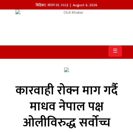
बिहिबार
,
साउन
२१
,
२०८३
| August 6, 2026
होमपेज
खबर
☰
समाज
प्रदेश
आजको
कारवाही रोक्न माग गर्दै
पत्रिका
माधव नेपाल पक्ष
सम्पादकीय
ओलीविरुद्ध सर्वोच्च
राजनीति
अन्तर्राष्ट्रिय