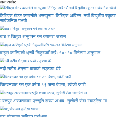
ताजा अपडेट
टिभिएस मोटर कम्पनीले भरतपुरमा ‘टिभिएस अर्बिटर’ नयाँ विद्युतीय स्कुटर
सार्वजनिक ग¥यो
बाघ र चितुवा अनुगमन गर्न क्यामरा जडान
दाह्रा काटिएको ध्रुर्वे निकुञ्जभित्रैः १०÷१० मिनेटमा अनुगमन
नदी तटीय क्षेत्रमा बाघको सङ्ख्या धेरै
चितवनबाट गत एक वर्षमा ८९ जना बेपत्ता, खोजी जारी
भरतपुर अस्पतालमा प्रसूति शय्या अभाव, सुत्केरी सेवा ‘म्याट्रेस’ मा
पशु चौपायमा कृत्रिम गर्भाधान