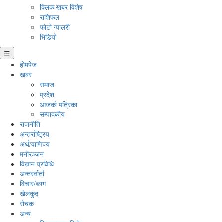
क्लिक खबर विशेष
राशिफल
फोटो ग्यालरी
भिडियो
☰
होमपेज
खबर
समाज
प्रदेश
आजको पत्रिका
सम्पादकीय
राजनीति
अन्तर्राष्ट्रिय
अर्थ/वाणिज्य
मनाेरञ्जन
विज्ञान प्रविधि
अन्तरर्वार्ता
विचार/ब्लग
खेलकुद
रोचक
अन्य