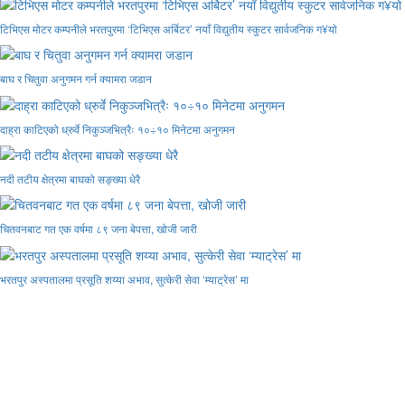
टिभिएस मोटर कम्पनीले भरतपुरमा ‘टिभिएस अर्बिटर’ नयाँ विद्युतीय स्कुटर सार्वजनिक ग¥यो
बाघ र चितुवा अनुगमन गर्न क्यामरा जडान
दाह्रा काटिएको ध्रुर्वे निकुञ्जभित्रैः १०÷१० मिनेटमा अनुगमन
नदी तटीय क्षेत्रमा बाघको सङ्ख्या धेरै
चितवनबाट गत एक वर्षमा ८९ जना बेपत्ता, खोजी जारी
भरतपुर अस्पतालमा प्रसूति शय्या अभाव, सुत्केरी सेवा ‘म्याट्रेस’ मा