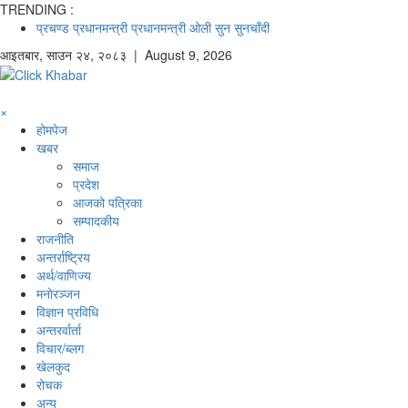
TRENDING :
प्रचण्ड
प्रधानमन्त्री
प्रधानमन्त्री ओली
सुन
सुनचाँदी
आइतबार
,
साउन
२४
,
२०८३
| August 9, 2026
×
होमपेज
खबर
समाज
प्रदेश
आजको पत्रिका
सम्पादकीय
राजनीति
अन्तर्राष्ट्रिय
अर्थ/वाणिज्य
मनाेरञ्जन
विज्ञान प्रविधि
अन्तरर्वार्ता
विचार/ब्लग
खेलकुद
रोचक
अन्य