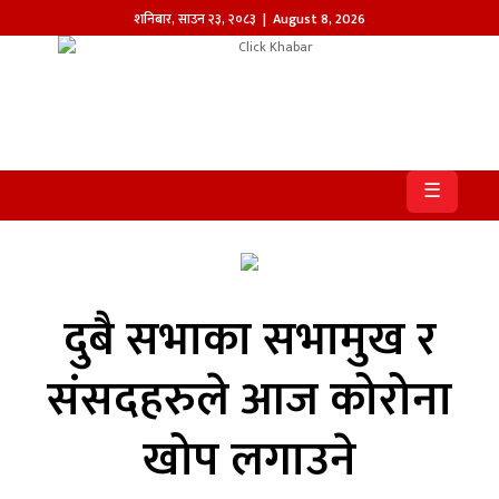
शनिबार
,
साउन
२३
,
२०८३
| August 8, 2026
होमपेज
खबर
☰
समाज
प्रदेश
आजको
दुबै सभाका सभामुख र
पत्रिका
संसदहरुले आज कोरोना
सम्पादकीय
खोप लगाउने
राजनीति
अन्तर्राष्ट्रिय