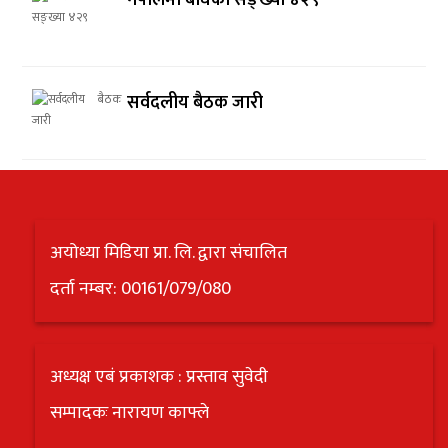
नेपालमा बाघको सङ्ख्या ४२९
सर्वदलीय बैठक जारी
अयोध्या मिडिया प्रा. लि. द्वारा संचालित
दर्ता नम्बर: 00161/079/080
अध्यक्ष एबं प्रकाशक : प्रस्ताव सुवेदी
सम्पादकः नारायण काफ्ले