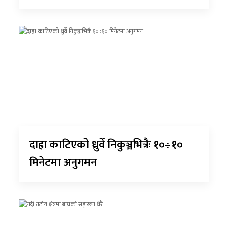
दाह्रा काटिएको ध्रुर्वे निकुञ्जभित्रैः १०÷१०
मिनेटमा अनुगमन