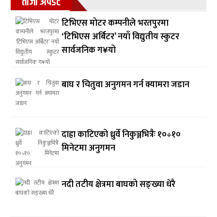
ताजा अपडेट
टिभिएस मोटर कम्पनीले भरतपुरमा
‘टिभिएस अर्बिटर’ नयाँ विद्युतीय स्कुटर
सार्वजनिक ग¥यो
बाघ र चितुवा अनुगमन गर्न क्यामरा जडान
दाह्रा काटिएको ध्रुर्वे निकुञ्जभित्रैः १०÷१०
मिनेटमा अनुगमन
नदी तटीय क्षेत्रमा बाघको सङ्ख्या धेरै