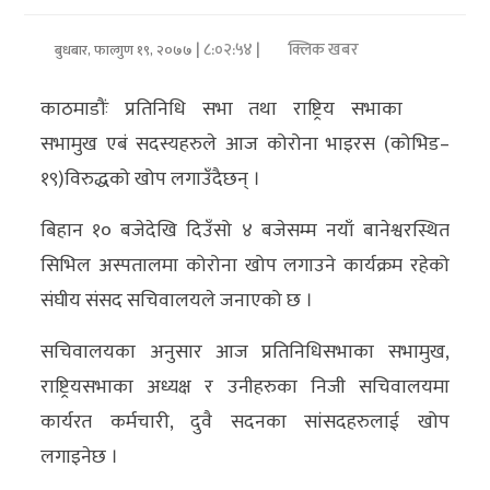
अर्थ/
| ८:०२:५४ |
क्लिक खबर
बुधबार, फाल्गुण १९, २०७७
वाणिज्य
काठमाडौंः प्रतिनिधि सभा तथा राष्ट्रिय सभाका
मनाेरञ्जन
सभामुख एबं सदस्यहरुले आज कोरोना भाइरस (कोभिड–
१९)विरुद्धको खोप लगाउँदैछन् ।
विज्ञान
प्रविधि
बिहान १० बजेदेखि दिउँसो ४ बजेसम्म नयाँ बानेश्वरस्थित
सिभिल अस्पतालमा कोरोना खोप लगाउने कार्यक्रम रहेको
अन्तरर्वार्ता
संघीय संसद सचिवालयले जनाएको छ ।
विचार/
सचिवालयका अनुसार आज प्रतिनिधिसभाका सभामुख,
ब्लग
राष्ट्रियसभाका अध्यक्ष र उनीहरुका निजी सचिवालयमा
खेलकुद
कार्यरत कर्मचारी, दुवै सदनका सांसदहरुलाई खोप
लगाइनेछ ।
रोचक