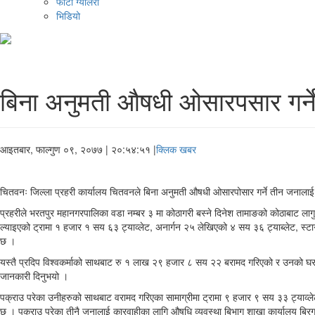
फोटो ग्यालरी
भिडियो
बिना अनुमती औषधी ओसारपसार गर्न
आइतबार, फाल्गुण ०९, २०७७
| २०:५४:५१ |
क्लिक खबर
चितवनः जिल्ला प्रहरी कार्यालय चितवनले बिना अनुमती औषधी ओसारपोसार गर्ने तीन जनालाई पक
प्रहरीले भरतपुर महानगरपालिका वडा नम्बर ३ मा कोठागरी बस्ने दिनेश तामाङको कोठाबाट ल
ल्याइएको ट्रामा १ हजार १ सय ६३ ट्याव्लेट, अनार्गन २५ लेखिएको ४ सय ३६ ट्याब्लेट, 
छ ।
यस्तै प्रदिप विश्वकर्माको साथबाट रु १ लाख २९ हजार ८ सय २२ बरामद गरिएको र उनको घरमा च
जानकारी दिनुभयो ।
पक्राउ परेका उनीहरुको साथबाट वरामद गरिएका सामाग्रीमा ट्रामा ९ हजार ९ सय ३३ ट्याव
छ । पक्राउ परेका तीनै जनालाई कारवाहीका लागि औषधि व्यवस्था बिभाग शाखा कार्यालय बिरग