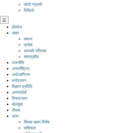
फोटो ग्यालरी
भिडियो
☰
होमपेज
खबर
समाज
प्रदेश
आजको पत्रिका
सम्पादकीय
राजनीति
अन्तर्राष्ट्रिय
अर्थ/वाणिज्य
मनाेरञ्जन
विज्ञान प्रविधि
अन्तरर्वार्ता
विचार/ब्लग
खेलकुद
रोचक
अन्य
क्लिक खबर विशेष
राशिफल