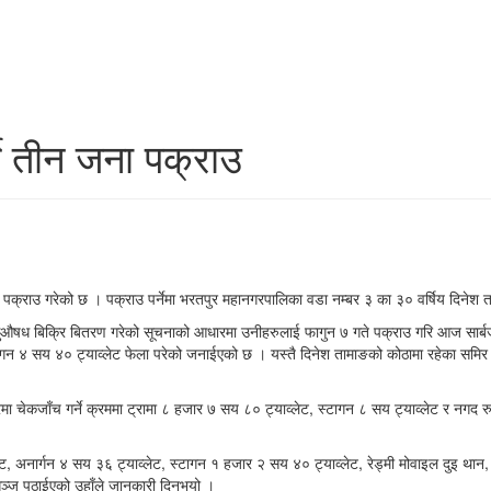
े तीन जना पक्राउ
्राउ गरेको छ । पक्राउ पर्नेमा भरतपुर महानगरपालिका वडा नम्बर ३ का ३० वर्षिय दिनेश ताम
ागुऔषध बिक्रि बितरण गरेको सूचनाको आधारमा उनीहरुलाई फागुन ७ गते पक्राउ गरि आज सार्ब
स्टागन ४ सय ४० ट्याव्लेट फेला परेको जनाईएको छ । यस्तै दिनेश तामाङको कोठामा रहेका 
ेकजाँच गर्ने क्रममा ट्रामा ८ हजार ७ सय ८० ट्याव्लेट, स्टागन ८ सय ट्याव्लेट र नगद रु १
्लेट, अनार्गन ४ सय ३६ ट्याव्लेट, स्टागन १ हजार २ सय ४० ट्याव्लेट, रेड्मी मोवाइल द
ञ्ज पठाईएको उहाँले जानकारी दिनुभयो ।