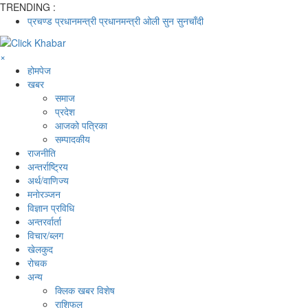
TRENDING :
प्रचण्ड
प्रधानमन्त्री
प्रधानमन्त्री ओली
सुन
सुनचाँदी
×
होमपेज
खबर
समाज
प्रदेश
आजको पत्रिका
सम्पादकीय
राजनीति
अन्तर्राष्ट्रिय
अर्थ/वाणिज्य
मनाेरञ्जन
विज्ञान प्रविधि
अन्तरर्वार्ता
विचार/ब्लग
खेलकुद
रोचक
अन्य
क्लिक खबर विशेष
राशिफल