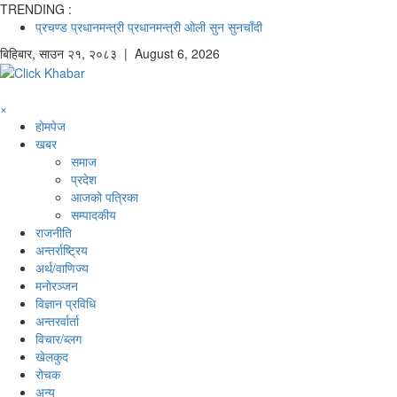
TRENDING :
प्रचण्ड
प्रधानमन्त्री
प्रधानमन्त्री ओली
सुन
सुनचाँदी
बिहिबार
,
साउन
२१
,
२०८३
| August 6, 2026
×
होमपेज
खबर
समाज
प्रदेश
आजको पत्रिका
सम्पादकीय
राजनीति
अन्तर्राष्ट्रिय
अर्थ/वाणिज्य
मनाेरञ्जन
विज्ञान प्रविधि
अन्तरर्वार्ता
विचार/ब्लग
खेलकुद
रोचक
अन्य