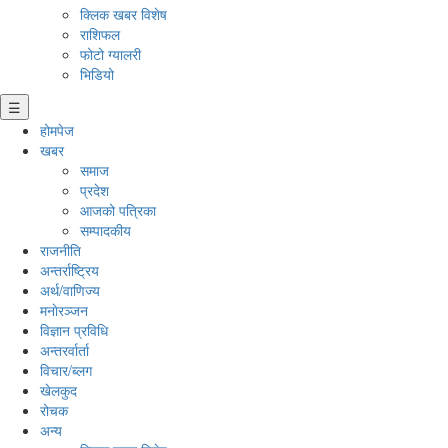
क्लिक खबर विशेष
राशिफल
फोटो ग्यालरी
भिडियो
☰
होमपेज
खबर
समाज
प्रदेश
आजको पत्रिका
सम्पादकीय
राजनीति
अन्तर्राष्ट्रिय
अर्थ/वाणिज्य
मनाेरञ्जन
विज्ञान प्रविधि
अन्तरर्वार्ता
विचार/ब्लग
खेलकुद
रोचक
अन्य